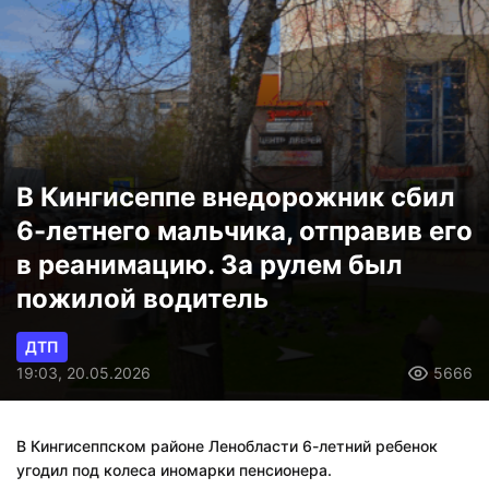
В Кингисеппе внедорожник сбил
6-летнего мальчика, отправив его
в реанимацию. За рулем был
пожилой водитель
ДТП
19:03, 20.05.2026
5666
В
Кингисепп
ском районе Ленобласти
6-летн
ий ребенок
угодил
под колеса иномарки пенсионера.