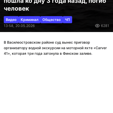
пошла ко дну 3 года назад, погиб
человек
Видео
Криминал
Общество
ЧП
13:58, 20.05.2026
6281
В Василеостровском районе суд вынес приговор
организатору водной экскурсии на моторной яхте «Carver
41», которая три года затонула в Финском заливе.
ЧП произошло 21 июля 2023 года. Когда яхта затонула,
погиб один из пассажиров. Организатор – его зовут
Алексей Кононов – признан виновным по двум статьям – в
оказании услуг, не отвечающих требованиям безопасности
и повлекших по неосторожности смерть человека, а, кроме
того, в уклонении от уплаты таможенных платежей в особо
крупном размере – 22,4 млн рублей. Организатору дали
5,5 лет условно, рассказала объединенная пресс-служба
городских судов.