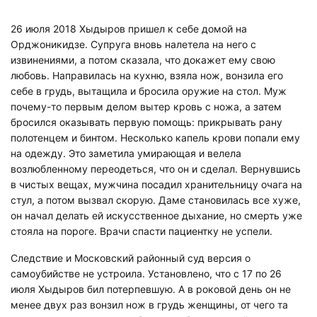
26 июля 2018 Хыдыров пришел к себе домой на
Орджоникидзе. Супруга вновь налетела на него с
извинениями, а потом сказала, что докажет ему свою
любовь. Направилась на кухню, взяла нож, вонзила его
себе в грудь, вытащила и бросила оружие на стол. Муж
почему-то первым делом вытер кровь с ножа, а затем
бросился оказывать первую помощь: прикрывать рану
полотенцем и бинтом. Несколько капель крови попали ему
на одежду. Это заметила умирающая и велела
возлюбленному переодеться, что он и сделал. Вернувшись
в чистых вещах, мужчина посадил хранительницу очага на
стул, а потом вызвал скорую. Даме становилась все хуже,
он начал делать ей искусственное дыхание, но смерть уже
стояла на пороге. Врачи спасти пациентку не успели.
Следствие и Московский районный суд версия о
самоубийстве не устроила. Установлено, что с 17 по 26
июля Хыдыров бил потерпевшую. А в роковой день он не
менее двух раз вонзил нож в грудь женщины, от чего та