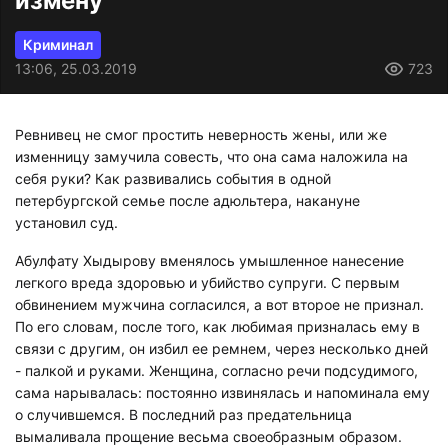
измену
Криминал
13:06, 25.03.2019
723
Ревнивец не смог простить неверность жены, или же
изменницу замучила совесть, что она сама наложила на
себя руки? Как развивались события в одной
петербургской семье после адюльтера, накануне
установил суд.
Абулфату Хыдырову вменялось умышленное нанесение
легкого вреда здоровью и убийство супруги. С первым
обвинением мужчина согласился, а вот второе не признал.
По его словам, после того, как любимая призналась ему в
связи с другим, он избил ее ремнем, через несколько дней
- палкой и руками. Женщина, согласно речи подсудимого,
сама нарывалась: постоянно извинялась и напоминала ему
о случившемся. В последний раз предательница
вымаливала прощение весьма своеобразным образом.