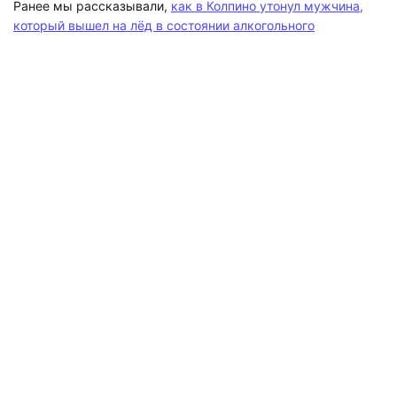
Ранее мы рассказывали,
как в Колпино утонул мужчина,
который вышел на лёд в состоянии алкогольного
опьянения.
Подписывайтесь на наш канал в
«Яндекс.Дзене», где собираются самые
крутые видео и интересные статьи
«Мегаполиса»!
Перейти в
Дзен