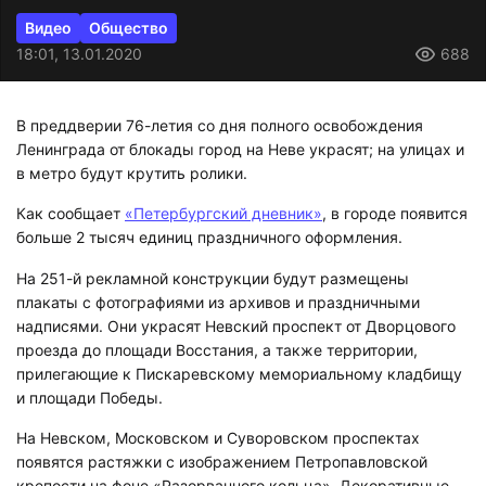
Видео
Общество
18:01, 13.01.2020
688
В преддверии 76-летия со дня полного освобождения
Ленинграда от блокады город на Неве украсят; на улицах и
в метро будут крутить ролики.
Как сообщает
«Петербургский дневник»
, в городе появится
больше 2 тысяч единиц праздничного оформления.
На 251-й рекламной конструкции будут размещены
плакаты с фотографиями из архивов и праздничными
надписями. Они украсят Невский проспект от Дворцового
проезда до площади Восстания, а также территории,
прилегающие к Пискаревскому мемориальному кладбищу
и площади Победы.
На Невском, Московском и Суворовском проспектах
появятся растяжки с изображением Петропавловской
крепости на фоне «Разорванного кольца». Декоративные