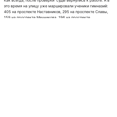
Как всегда, после проверки суды вернулись к работе. А в
это время на улицу уже маршировали ученики гимназий:
405 на проспекте Наставников, 295 на проспекте Славы,
159 на проспекте Мечникова, 196 на проспекте
Энтузиастов. Также угрозы поступили в адрес школ №: 213,
299, 605, 191, 151, 350, 213.
Кроме того, эвакуированы лицеи: 299, 533 и 470.
Напомним, 9 января, в первый рабочий день 2020 года,
"диванные минеры"
начали с утренних рассылок
угроз на
почты судов. Кроме того “террористы” "заминировали"
аэропорт Пулково, магазины сетей “Магнит” и “Пятерочка”,
родильные дома и станции метро, названия которых
начинаются на буквы "п", "р" и "с".
Подписывайтесь на наш канал в
«Яндекс.Дзене», где собираются самые
крутые видео и интересные статьи
«Мегаполиса»!