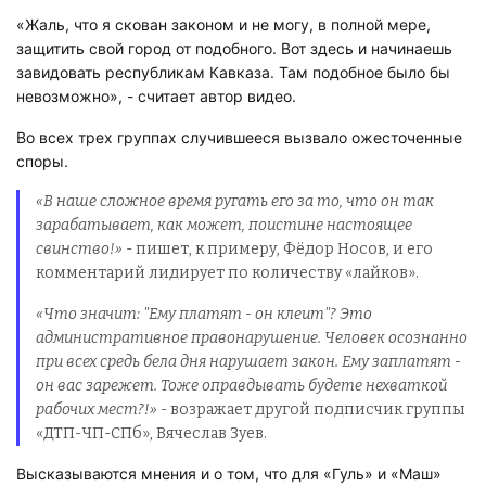
«Жаль, что я скован законом и не могу, в полной мере,
защитить свой город от подобного. Вот здесь и начинаешь
завидовать республикам Кавказа. Там подобное было бы
невозможно», - считает автор видео.
Во всех трех группах случившееся вызвало ожесточенные
споры.
«В наше сложное время ругать его за то, что он так
зарабатывает, как может, поистине настоящее
свинство!»
- пишет, к примеру, Фёдор Носов, и его
комментарий лидирует по количеству «лайков».
«Что значит: "Ему платят - он клеит"? Это
административное правонарушение. Человек осознанно
при всех средь бела дня нарушает закон. Ему заплатят -
он вас зарежет. Тоже оправдывать будете нехваткой
рабочих мест?!»
- возражает другой подписчик группы
«ДТП-ЧП-СПб», Вячеслав Зуев.
Высказываются мнения и о том, что для «Гуль» и «Маш»