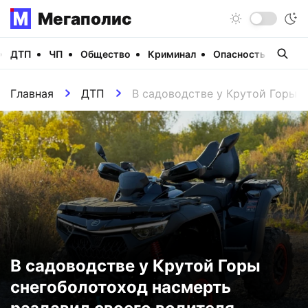
Мегаполис
ДТП
ЧП
Общество
Криминал
Опасность
Виде
Главная
ДТП
В садоводстве у Крутой Горы 
В садоводстве у Крутой Горы
снегоболотоход насмерть