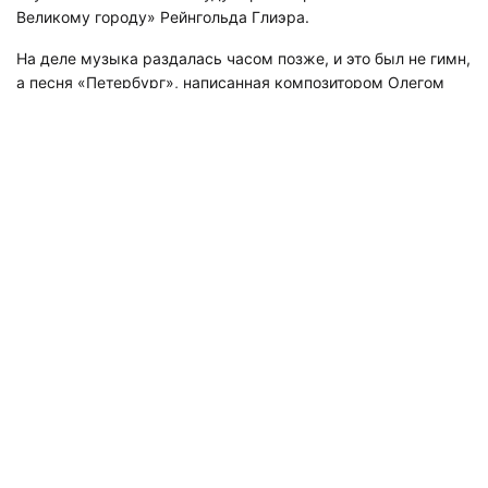
Великому городу» Рейнгольда Глиэра.
На деле музыка раздалась часом позже, и это был не гимн,
а песня «Петербург», написанная композитором Олегом
Щегловым на стихи Ольги Воротынцевой и Елены
Савельевой. Исполнял композицию певец Василий Герелло.
«Петербург, Петербург, Петербург! Многолика парадность
вокруг,
Очарован тобой, Город Славы Морской, Петербургский
мотив над Невой», -
звучало из громкоговорителей.
Видео: тг-каналы «ЖК "Чистое небо" – инфоканал»,
«Питерская Хроника», «Наш Приморский район»,
«Транспортный КОЛЛАПС, Красное Село. Новости и
события»