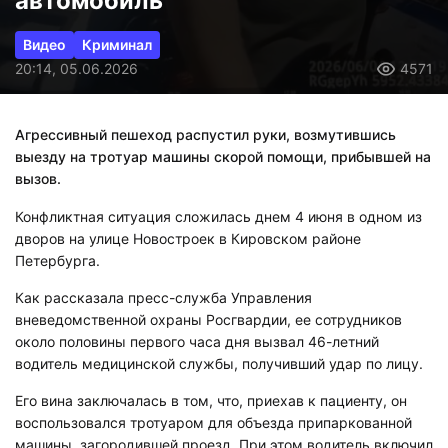
автомобиль
Видео
Криминал
20:14, 05.06.2026
4571
Агрессивный пешеход распустил руки, возмутившись
выезду на тротуар машины скорой помощи, прибывшей на
вызов.
Конфликтная ситуация сложилась днем 4 июня в одном из
дворов на улице Новостроек в Кировском районе
Петербурга.
Как рассказала пресс-служба Управления
вневедомственной охраны Росгвардии, ее сотрудников
около половины первого часа дня вызвал 46-летний
водитель медицинской службы, получивший удар по лицу.
Его вина заключалась в том, что, приехав к пациенту, он
воспользовался тротуаром для объезда припаркованной
машины, загородившей проезд. При этом водитель включил