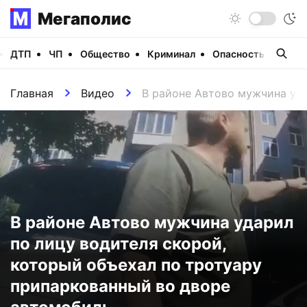
Мегаполис
ДТП
ЧП
Общество
Криминал
Опасность
Виде
Главная
Видео
В районе Автово мужчина уда
В районе Автово мужчина ударил
по лицу водителя скорой,
который объехал по тротуару
припаркованный во дворе