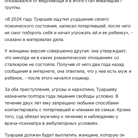
отказывался от медпомощи и в итоге стал инвалидом I
группы.
«В 2024 году Туаршев ощутил ухудшение своего
психического состояния, написал потерпевшей, после чего
не смог побороть себя и начал угрожать ей и ее ребенку»,
-
сказано в материалах дела.
У женщины версия совершенно другая: она утверждает,
что никогда ни в каких романтических отношениях со
сталкером не состояла. Получив от него два года назад
сообщения в интернете, она ответила, что у нее есть муж и
ребенок, - после этого начался кошмар.
За оба преступления, угрозы и наркотики, Туаршеву
назначили полтора года лишения свободы условно. В
течение двух лет ему запрещено любыми способами
контактировать с потерпевшей и членами ее семьи. Кроме
того, суд обязал мужчину к лечению и наблюдению у
врача-психиатра в амбулаторных условиях.
Туаршев должен будет выплатить женщине, которую он