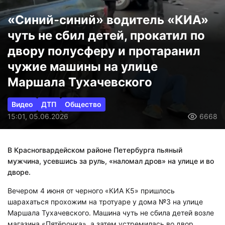
«Синий-синий» водитель «КИА»
чуть не сбил детей, прокатил по
двору полусферу и протаранил
чужие машины на улице
Маршала Тухачевского
Видео
ДТП
Общество
15:01, 05.06.2026
6668
В Красногвардейском районе Петербурга пьяный
мужчина, усевшись за руль, «наломал дров» на улице и во
дворе.
Вечером 4 июня от черного «КИА К5» пришлось
шарахаться прохожим на тротуаре у дома №3 на улице
Маршала Тухачевского. Машина чуть не сбила детей возле
магазина «Пятёрочка», а затем устремилась во двор