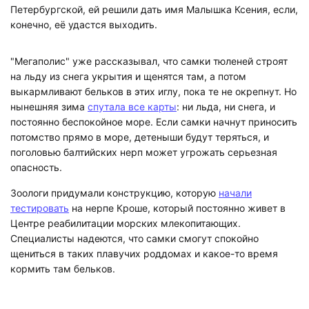
Петербургской, ей решили дать имя Малышка Ксения, если,
конечно, её удастся выходить.
"Мегаполис" уже рассказывал, что самки тюленей строят
на льду из снега укрытия и щенятся там, а потом
выкармливают бельков в этих иглу, пока те не окрепнут. Но
нынешняя зима
спутала все карты
: ни льда, ни снега, и
постоянно беспокойное море. Если самки начнут приносить
потомство прямо в море, детеныши будут теряться, и
поголовью балтийских нерп может угрожать серьезная
опасность.
Зоологи придумали конструкцию, которую
начали
тестировать
на нерпе Кроше, который постоянно живет в
Центре реабилитации морских млекопитающих.
Специалисты надеются, что самки смогут спокойно
щениться в таких плавучих роддомах и какое-то время
кормить там бельков.