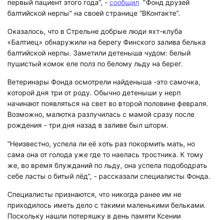
первый пациент этого года”, -
сообщил
"Фонд друзей
балтийской нерпы" на своей странице “ВКонтакте”.
Оказалось, что в Стрельне добрые люди яхт-клуба
«Балтиец» обнаружили на берегу Финского залива белька
балтийской нерпы. Заметили детеныша чудом: белый
пушистый комок еле полз по белому льду на берег.
Ветеринары Фонда осмотрели найденыша -это самочка,
которой дня три от роду. Обычно детеныши у нерп
начинают появляться на свет во второй половине февраля.
Возможно, малютка разлучилась с мамой сразу после
рождения - три дня назад в заливе был шторм.
“Неизвестно, успела ли её хоть раз покормить мать, но
сама она от голода уже где то наелась тростника. К тому
же, во время блужданий по льду, она успела подободрать
себе ласты о битый лёд”, - рассказали специалисты Фонда.
Специалисты признаются, что никогда ранее им не
приходилось иметь дело с такими маленькими бельками.
Поскольку нашли потеряшку в день памяти Ксении