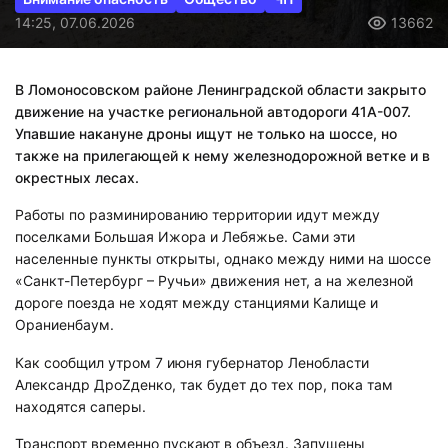
14:25, 07.06.2026
13662
В Ломоносовском районе Ленинградской области закрыто
движение на участке региональной автодороги 41А-007.
Упавшие накануне дроны ищут не только на шоссе, но
также на прилегающей к нему железнодорожной ветке и в
окрестных лесах.
Работы по разминированию территории идут между
поселками Большая Ижора и Лебяжье. Сами эти
населенные пункты открыты, однако между ними на шоссе
«Санкт-Петербург – Ручьи» движения нет, а на железной
дороге поезда не ходят между станциями Калище и
Ораниенбаум.
Как сообщил утром 7 июня губернатор Ленобласти
Александр ДроZденко, так будет до тех пор, пока там
находятся саперы.
Транспорт временно пускают в объезд. Запущены