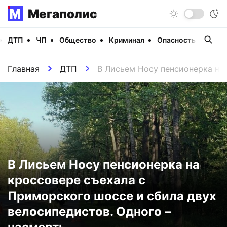
Мегаполис
ДТП
ЧП
Общество
Криминал
Опасность
Виде
Главная
ДТП
В Лисьем Носу пенсионерка на 
В Лисьем Носу пенсионерка на
кроссовере съехала с
Приморского шоссе и сбила двух
велосипедистов. Одного –