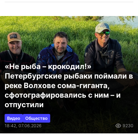
«Не рыба – крокодил!»
Петербургские рыбаки поймали в
реке Волхове сома-гиганта,
сфотографировались с ним – и
отпустили
Видео
Общество
18:42, 07.06.2026
9230