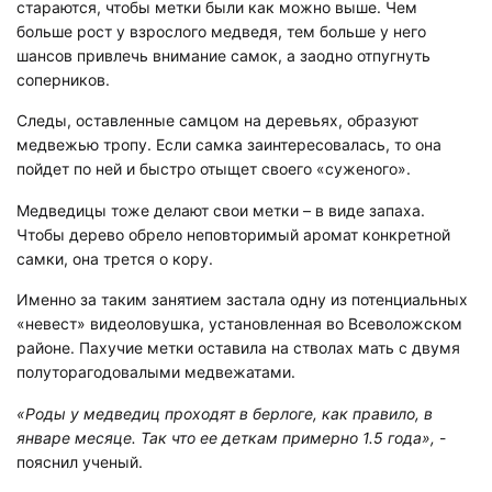
стараются, чтобы метки были как можно выше. Чем
больше рост у взрослого медведя, тем больше у него
шансов привлечь внимание самок, а заодно отпугнуть
соперников.
Следы, оставленные самцом на деревьях, образуют
медвежью тропу. Если самка заинтересовалась, то она
пойдет по ней и быстро отыщет своего «суженого».
Медведицы тоже делают свои метки – в виде запаха.
Чтобы дерево обрело неповторимый аромат конкретной
самки, она трется о кору.
Именно за таким занятием застала одну из потенциальных
«невест» видеоловушка, установленная во Всеволожском
районе. Пахучие метки оставила на стволах мать с двумя
полуторагодовалыми медвежатами.
«Роды у медведиц проходят в берлоге, как правило, в
январе месяце. Так что ее деткам примерно 1.5 года»,
-
пояснил ученый.