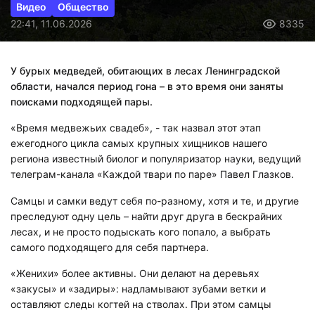
Видео
Общество
22:41, 11.06.2026
8335
У бурых медведей, обитающих в лесах Ленинградской
области, начался период гона – в это время они заняты
поисками подходящей пары.
«Время медвежьих свадеб», - так назвал этот этап
ежегодного цикла самых крупных хищников нашего
региона известный биолог и популяризатор науки, ведущий
телеграм-канала «Каждой твари по паре» Павел Глазков.
Самцы и самки ведут себя по-разному, хотя и те, и другие
преследуют одну цель – найти друг друга в бескрайних
лесах, и не просто подыскать кого попало, а выбрать
самого подходящего для себя партнера.
«Женихи» более активны. Они делают на деревьях
«закусы» и «задиры»: надламывают зубами ветки и
оставляют следы когтей на стволах. При этом самцы