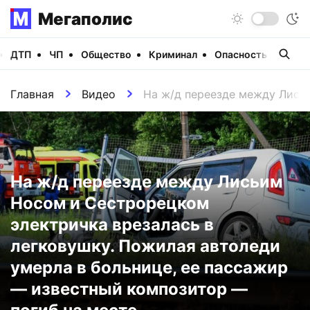
Мегаполис
ДТП
ЧП
Общество
Криминал
Опасность
Виде
Главная
Видео
На ж/д переезде между Лисьи
На ж/д переезде между Лисьим
Носом и Сестрорецком
электричка врезалась в
легковушку. Пожилая автоледи
умерла в больнице, ее пассажир
— известный композитор —