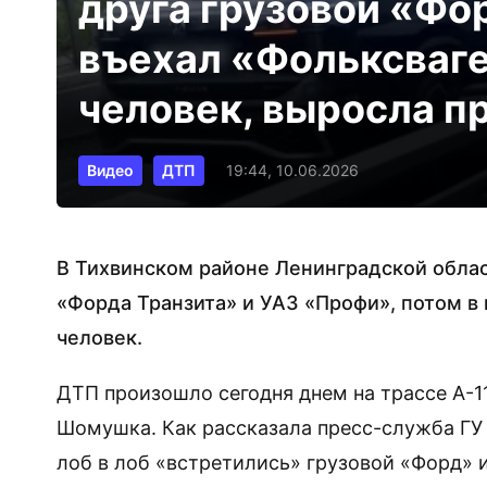
друга грузовой «Фор
въехал «Фольксваге
человек, выросла п
Видео
ДТП
19:44, 10.06.2026
В Тихвинском районе Ленинградской обла
«Форда Транзита» и УАЗ «Профи», потом в
человек.
ДТП произошло сегодня днем на трассе А-11
Шомушка. Как рассказала пресс-служба ГУ
лоб в лоб «встретились» грузовой «Форд» 