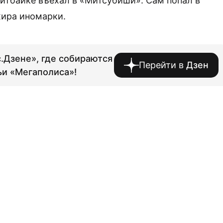
питбайке въехал в «Митсубиши». Сам попал в
жира иномарки.
.Дзене», где собираются
Перейти в
Дзен
ьи «Мегаполиса»!