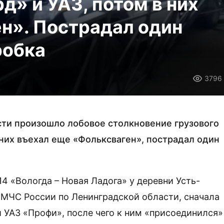
д» и УАЗ, потом в них
н». Пострадал один
робка
3796
сти произошло лобовое столкновение грузового
 них въехал еще «Фольксваген», пострадал один
4 «Вологда – Новая Ладога» у деревни Усть-
 МЧС России по Ленинградской области, сначала
и УАЗ «Профи», после чего к ним «присоединился»