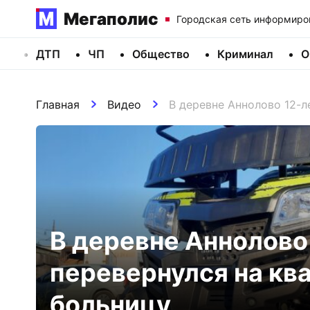
Мегаполис
Городская сеть информиро
ДТП
ЧП
Общество
Криминал
О
Главная
Видео
В деревне Аннолово 12-л
В деревне Аннолово
перевернулся на кв
больницу