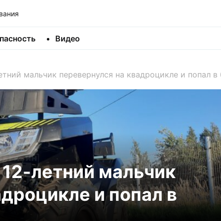
вания
пасность
Видео
етний мальчик перевернулся на квадроцикле и попал в
 12-летний мальчик
адроцикле и попал в