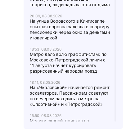
террикон, люди задыхаются от дыма
20:09, 08.08.2026
На улице Воровского в Кингисеппе
опытная воровка залезла в квартиру
пенсионерки через окно за деньгами
и ювелиркой
18:53, 08.08.2026
Метро дало волю граффитистам: по
Московско-Петроградской линии с
11 августа начнет курсировать
разрисованный народом поезд
18:11, 08.08.2026
На «Чкаловской» начинается ремонт
эскалаторов. Пассажирам советуют
по вечерам заходить в метро на
«Спортивной» и «Петроградской»
15:50, 08.08.2026
Медики скорой, приехав на
Бронетанковую улицу Красного
Села, пожалели, что они не в танке:
водителя и фельдшера побил