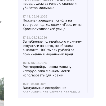
перед судом за изнасилование и
убийство мальчика
17:43, 05.08.2026
Пожилая женщина погибла на
ль
тротуаре под колесами «Газели» на
Краснопутиловской улице
17:23, 05.08.2026
За избиение полицейского мужчину
отпустили на волю, но обязали
выплатить 100 тысяч рублей за
причиненный моральный вред
16:25, 05.08.2026
Росгвардейцы нашли машину,
которую папа с сыном могли
использовать для кражи
15:41, 05.08.2026
Виртуальные оскорбления
обернулись для хейтера реальным
штрафом в 12 тысяч рублей
15:20, 05.08.2026