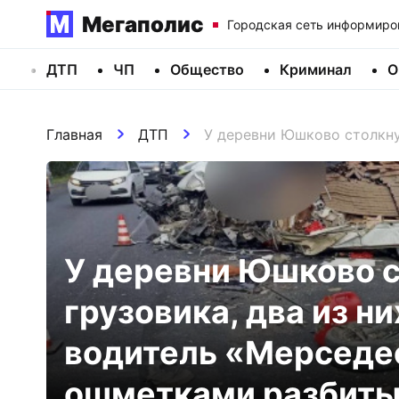
Мегаполис
Городская сеть информиро
ДТП
ЧП
Общество
Криминал
О
Главная
ДТП
У деревни Юшково столкнул
У деревни Юшково с
грузовика, два из ни
водитель «Мерседес
ошметками разбитых