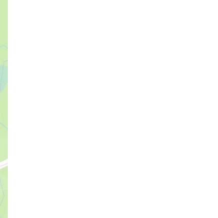
Полиция выясняет, кто был больше
неправ в ДТП на проспекте
Косыгина, – водитель, проехавший на
красный, или не спешившиеся на
зебре мальчики на самокатах
15:41, 04.08.2026
Крановщик-рецидивист, пустивший в
ход нож из-за словесной перепалки,
пойман и отправлен в СИЗО
14:38, 04.08.2026
В Адмиралтейском районе нашли и
обезвредили опасную игровую
площадку
14:24, 04.08.2026
Осуждены похитители школьника, но
организатор преступления все еще
на свободе
12:12, 04.08.2026
В утренний час пик на красной ветке
метро сломался поезд