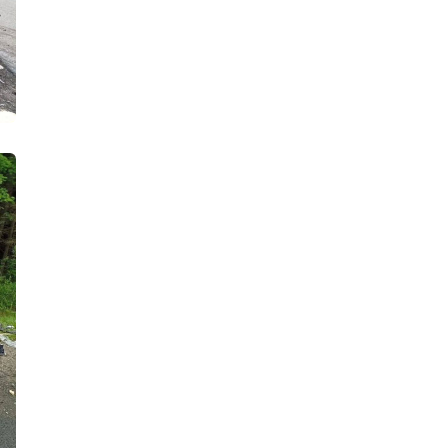
Душил, душил, но не задушил.
Женщина чудом выжила после
нападения пьяного ревнивца,
который теперь отправится в
колонию на 4 года
14:14, 05.08.2026
Приезжий юный сисадмин открывал
в Петербурге GSM-шлюзы для
международных телефонных
мошенников
13:14, 05.08.2026
90-летний пенсионер отдал
мошенникам 900 тысяч рублей, но
благодаря полиции еще может
вернуть деньги
12:52, 05.08.2026
Наркосбытчик попался на полутора
граммах зелья, но работал по-
крупному — дома у него нашли уже
полкило мефедрона
12:00, 05.08.2026