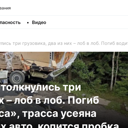
вания
пасность
Видео
ись три грузовика, два из них – лоб в лоб. Погиб вод
толкнулись три
х – лоб в лоб. Погиб
а», трасса усеяна
 авто, копится пробка