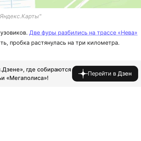
"Яндекс.Карты"
рузовиков.
Две фуры разбились на трассе «Нева»
ь, пробка растянулась на три километра.
.Дзене», где собираются
Перейти в
Дзен
ьи «Мегаполиса»!