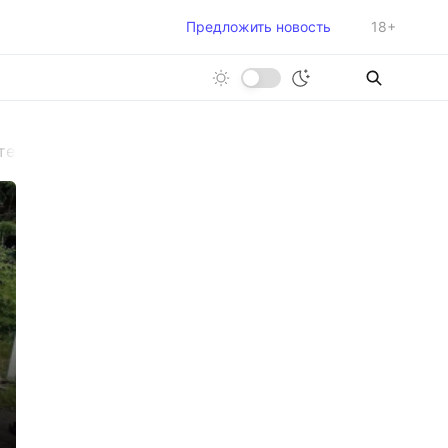
Предложить новость
18+
итель «Мерседеса», трасса усеяна ошметками разбитых