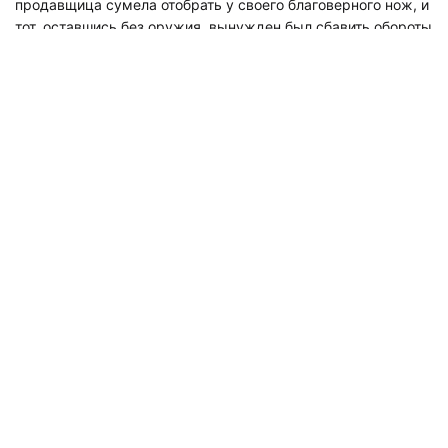
продавщица сумела отобрать у своего благоверного нож, и
тот, оставшись без оружия, вынужден был сбавить обороты
агрессии.
Вскоре в магазин прибыли полицейские и задержали
мужчину. Выяснилось, что он является уроженцем Курской
области, прописан и живет неподалеку, на Московском
проспекте, работает сборщиком мебели.
Как рассказали в пресс-службе ГУ МВД по Петербургу и