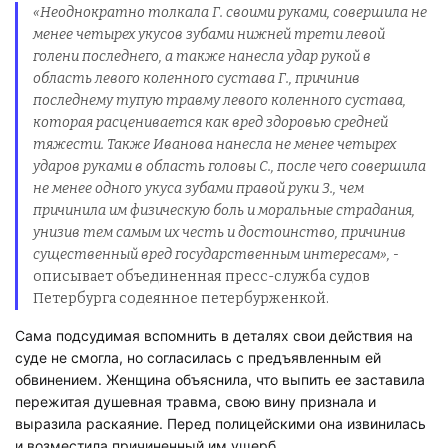
«Неоднократно толкала Г. своими руками, совершила не
менее четырех укусов зубами нижней трети левой
голени последнего, а также нанесла удар рукой в
область левого коленного сустава Г., причинив
последнему тупую травму левого коленного сустава,
которая расценивается как вред здоровью средней
тяжести. Также Иванова нанесла не менее четырех
ударов руками в область головы С., после чего совершила
не менее одного укуса зубами правой руки З., чем
причинила им физическую боль и моральные страдания,
унизив тем самым их честь и достоинство, причинив
существенный вред государственным интересам», -
описывает объединенная пресс-служба судов
Петербурга содеянное петербурженкой.
Сама подсудимая вспомнить в деталях свои действия на
суде не смогла, но согласилась с предъявленным ей
обвинением. Женщина объяснила, что выпить ее заставила
пережитая душевная травма, свою вину признала и
выразила раскаяние. Перед полицейскими она извинилась
и возместила причиненный им ущерб.