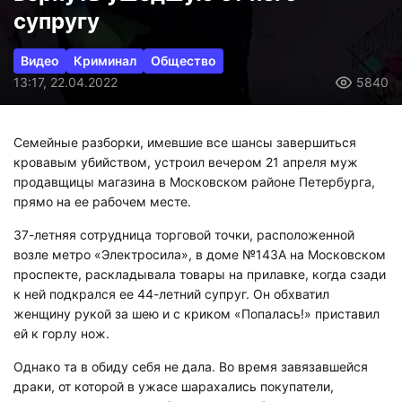
супругу
Видео
Криминал
Общество
13:17, 22.04.2022
5840
Семейные разборки, имевшие все шансы завершиться
кровавым убийством, устроил вечером 21 апреля муж
продавщицы магазина в Московском районе Петербурга,
прямо на ее рабочем месте.
37-летняя сотрудница торговой точки, расположенной
возле метро «Электросила», в доме №143А на Московском
проспекте, раскладывала товары на прилавке, когда сзади
к ней подкрался ее 44-летний супруг. Он обхватил
женщину рукой за шею и с криком «Попалась!» приставил
ей к горлу нож.
Однако та в обиду себя не дала. Во время завязавшейся
драки, от которой в ужасе шарахались покупатели,