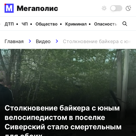
Мегаполис
ДТП
ЧП
Общество
Криминал
Опасность
Виде
Главная
Видео
Столкновение байкера с юны
Столкновение байкера с юным
велосипедистом в поселке
Сиверский стало смертельным