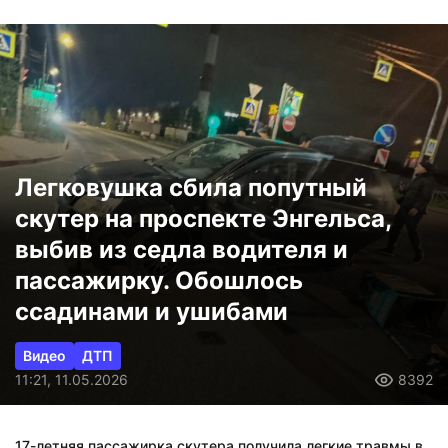
Легковушка сбила попутный
скутер на проспекте Энгельса,
выбив из седла водителя и
пассажирку. Обошлось
ссадинами и ушибами
Видео
ДТП
11:21, 11.05.2026
8392
17-летняя пассажирка скутера получила легкие травмы в