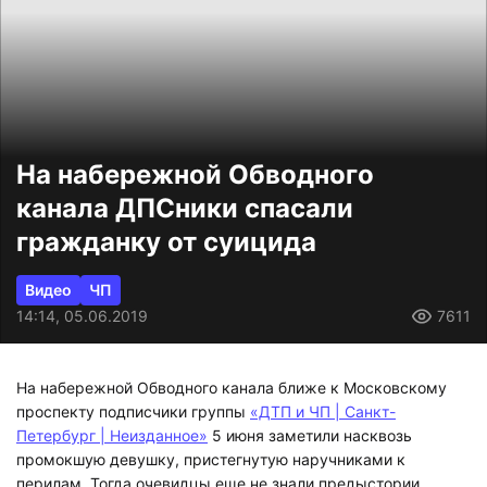
На набережной Обводного
канала ДПСники спасали
гражданку от суицида
Видео
ЧП
14:14, 05.06.2019
7611
На набережной Обводного канала ближе к Московскому
проспекту подписчики группы
«ДТП и ЧП | Санкт-
Петербург | Неизданное»
5 июня заметили насквозь
промокшую девушку, пристегнутую наручниками к
перилам. Тогда очевидцы еще не знали предыстории