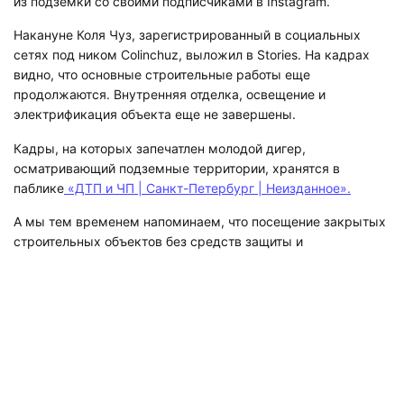
из подземки со своими подписчиками в Instagram.
Накануне Коля Чуз, зарегистрированный в социальных
сетях под ником Colinchuz, выложил в Stories. На кадрах
видно, что основные строительные работы еще
продолжаются. Внутренняя отделка, освещение и
электрификация объекта еще не завершены.
Кадры, на которых запечатлен молодой дигер,
осматривающий подземные территории, хранятся в
паблике
«ДТП и ЧП | Санкт-Петербург | Неизданное».
А мы тем временем напоминаем, что посещение закрытых
строительных объектов без средств защиты и
сопровождения уполномоченных лиц официально
запрещено. Подобные вылазки могут быть опасны для
Вашей жизни и здоровья.
Читайте также:
чемпион мира по pole dance
утроил
показательное выступление на набережной Обводного
канала.