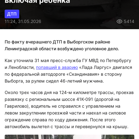
включая ребенка
ДТП
11:24, 31.05.2026
5414
По факту вчерашнего ДТП в Выборгском районе
Ленинградской области возбуждено уголовное дело.
Как уточнила 31 мая пресс-служба ГУ МВД по Петербургу
и Ленобласти,
попавший в аварию
«Лада Ларгус» двигался
по федеральной автодороге «Скандинавия» в сторону
Выборга, за рулем сидел 46-летний мужчина.
Около трех часов дня на 124-м километре трассы, проехав
развязку с региональным шоссе 41К-091 (дорогой на
Гаврилово), водитель не справился с управлением на
левом закруглении проезжей части и наехал на силовое
ограждение справа по ходу движения. После этого
автомобиль вылетел с трассы и перевернулся на крышу.