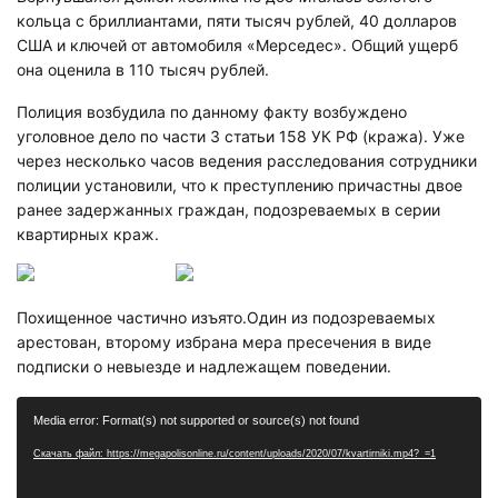
кольца с бриллиантами, пяти тысяч рублей, 40 долларов
США и ключей от автомобиля «Мерседес». Общий ущерб
она оценила в 110 тысяч рублей.
Полиция возбудила по данному факту возбуждено
уголовное дело по части 3 статьи 158 УК РФ (кража). Уже
через несколько часов ведения расследования сотрудники
полиции установили, что к преступлению причастны двое
ранее задержанных граждан, подозреваемых в серии
квартирных краж.
Похищенное частично изъято.Один из подозреваемых
арестован, второму избрана мера пресечения в виде
подписки о невыезде и надлежащем поведении.
Видеоплеер
Media error: Format(s) not supported or source(s) not found
Скачать файл: https://megapolisonline.ru/content/uploads/2020/07/kvartirniki.mp4?_=1