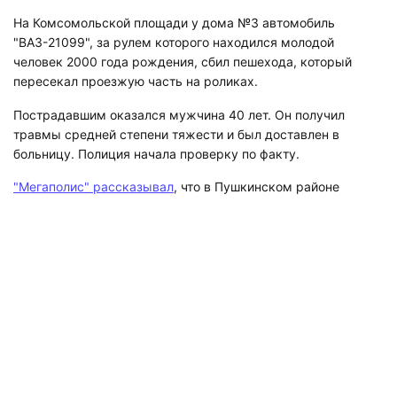
На Комсомольской площади у дома №3 автомобиль
"ВАЗ-21099", за рулем которого находился молодой
человек 2000 года рождения, сбил пешехода, который
пересекал проезжую часть на роликах.
Пострадавшим оказался мужчина 40 лет. Он получил
травмы средней степени тяжести и был доставлен в
больницу. Полиция начала проверку по факту.
"Мегаполис" рассказывал
, что в Пушкинском районе
Санкт-Петербурга 88 июля произошло смертельное ДТП.
"Фиат Дукато" двигался по внешнему кольцу КАД от
Московского шоссе. у Софийской улицы машина сбила
мужчину, приблизительно 50 лет. В результате ДТП
пешеход скончался на месте.
Подписывайтесь на наш канал в
«Яндекс.Дзене», где собираются самые
крутые видео и интересные статьи