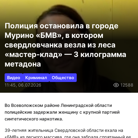
Полиция остановила в городе
Мурино «БМВ», в котором
свердловчанка везла из леса
«мастер-клад» — 3 килограмма
метадона
Видео
Криминал
Общество
11:45, 06.07.2026
12588
Во Всеволожском районе Ленинградской области
полицейские задержали женщину с крупной партией
синтетического наркотика.
39-летняя жительница Свердловской области ехала на
«БМВ» из лесного массива, где она забрала спрятанный ее