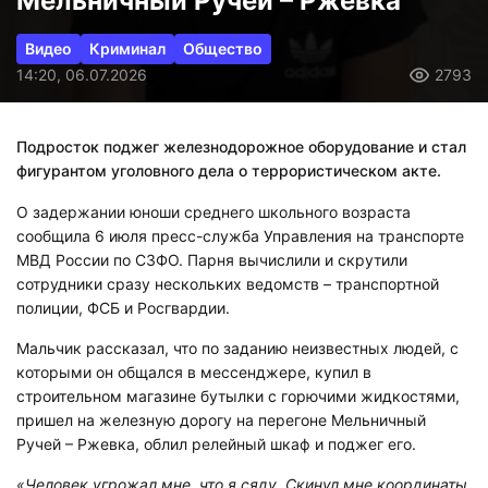
Мельничный Ручей – Ржевка
Видео
Криминал
Общество
14:20, 06.07.2026
2793
Подросток поджег железнодорожное оборудование и стал
фигурантом уголовного дела о террористическом акте.
О задержании юноши среднего школьного возраста
сообщила 6 июля пресс-служба Управления на транспорте
МВД России по СЗФО. Парня вычислили и скрутили
сотрудники сразу нескольких ведомств – транспортной
полиции, ФСБ и Росгвардии.
Мальчик рассказал, что по заданию неизвестных людей, с
которыми он общался в мессенджере, купил в
строительном магазине бутылки с горючими жидкостями,
пришел на железную дорогу на перегоне Мельничный
Ручей – Ржевка, облил релейный шкаф и поджег его.
«Человек угрожал мне, что я сяду. Скинул мне координаты.