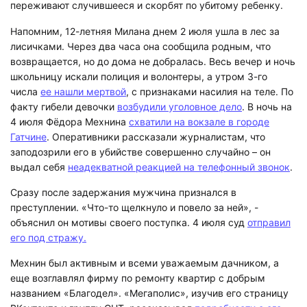
переживают случившееся и скорбят по убитому ребенку.
Напомним, 12-летняя Милана днем 2 июля ушла в лес за
лисичками. Через два часа она сообщила родным, что
возвращается, но до дома не добралась. Весь вечер и ночь
школьницу искали полиция и волонтеры, а утром 3-го
числа
ее нашли мертвой
, с признаками насилия на теле. По
факту гибели девочки
возбудили уголовное дело
. В ночь на
4 июля Фёдора Мехнина
схватили на вокзале в городе
Гатчине
. Оперативники рассказали журналистам, что
заподозрили его в убийстве совершенно случайно – он
выдал себя
неадекватной реакцией на телефонный звонок
.
Сразу после задержания мужчина признался в
преступлении. «Что-то щелкнуло и повело за ней», -
объяснил он мотивы своего поступка. 4 июля суд
отправил
его под стражу.
Мехнин был активным и всеми уважаемым дачником, а
еще возглавлял фирму по ремонту квартир с добрым
названием «Благодел». «Мегаполис», изучив его страницу