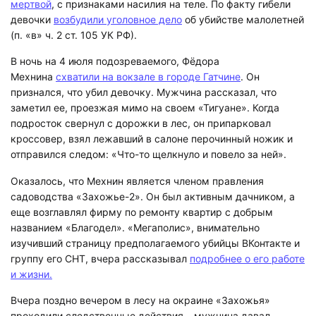
мертвой
, с признаками насилия на теле. По факту гибели
девочки
возбудили уголовное дело
об убийстве малолетней
(п. «в» ч. 2 ст. 105 УК РФ).
В ночь на 4 июля подозреваемого, Фёдора
Мехнина
схватили на вокзале в городе Гатчине
. Он
признался, что убил девочку. Мужчина рассказал, что
заметил ее, проезжая мимо на своем «Тигуане». Когда
подросток свернул с дорожки в лес, он припарковал
кроссовер, взял лежавший в салоне перочинный ножик и
отправился следом: «Что-то щелкнуло и повело за ней».
Оказалось, что Мехнин является членом правления
садоводства «Захожье-2». Он был активным дачником, а
еще возглавлял фирму по ремонту квартир с добрым
названием «Благодел». «Мегаполис», внимательно
изучивший страницу предполагаемого убийцы ВКонтакте и
группу его СНТ, вчера рассказывал
подробнее о его работе
и жизни.
Вчера поздно вечером в лесу на окраине «Захожья»
проходили следственные действия – мужчина давал