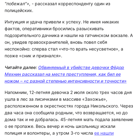
"побежал"»,
- рассказал корреспонденту один из
полицейских.
Интуиция и удача привели к успеху. Не имея никаких
фактов, оперативники бросились разыскивать
подозрительного дачника и нашли на гатчинском вокзале. А
он, увидев правоохранителей, вновь повел себя
неспокойно: сперва стал «что-то врать несусветное», а
позже «сник и признался».
Читайте далее:
Обвиняемый в убийстве девочки Фёдор
Мехнин рассказал на месте преступления, как бил ее
ножом – «с разной степенью интенсивности и точности»
Напомним, 12-летняя девочка 2 июля около трех часов дня
ушла в лес за лисичками в массиве «Захожье»,
расположенном в окрестностях города Никольского. Через
два часа она сообщила родным, что возвращается, но до
дома так и не добралась. 45-летняя мать подала заявление
о ее пропаже. Весь вечер и ночь школьницу искали
полиция и волонтеры, а утром 3-го числа
ее нашли