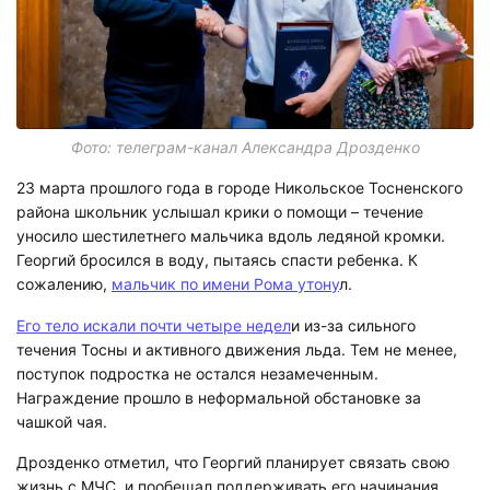
Фото: телеграм-канал Александра Дрозденко
23 марта прошлого года в городе Никольское Тосненского
района школьник услышал крики о помощи – течение
уносило шестилетнего мальчика вдоль ледяной кромки.
Георгий бросился в воду, пытаясь спасти ребенка. К
сожалению,
мальчик по имени Рома утону
л.
Его тело искали почти четыре недел
и из-за сильного
течения Тосны и активного движения льда. Тем не менее,
поступок подростка не остался незамеченным.
Награждение прошло в неформальной обстановке за
чашкой чая.
Дрозденко отметил, что Георгий планирует связать свою
жизнь с МЧС, и пообещал поддерживать его начинания.