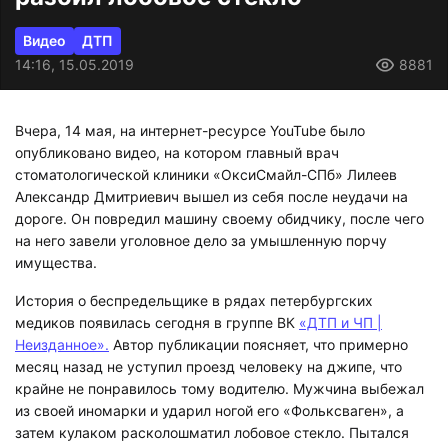
Видео
ДТП
14:16, 15.05.2019
8881
Вчера, 14 мая, на интернет-ресурсе YouTube было
опубликовано видео, на котором главный врач
стоматологической клиники «ОксиСмайл-СПб» Лилеев
Александр Дмитриевич вышел из себя после неудачи на
дороге. Он повредил машину своему обидчику, после чего
на него завели уголовное дело за умышленную порчу
имущества.
История о беспредельщике в рядах петербургских
медиков появилась сегодня в группе ВК
«ДТП и ЧП |
Неизданное».
Автор публикации поясняет, что примерно
месяц назад не уступил проезд человеку на джипе, что
крайне не понравилось тому водителю. Мужчина выбежал
из своей иномарки и ударил ногой его «Фольксваген», а
затем кулаком расколошматил лобовое стекло. Пытался