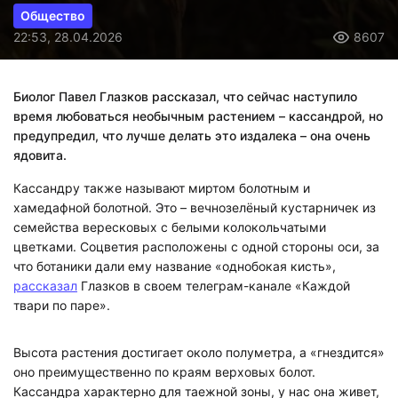
Общество
22:53, 28.04.2026
8607
Биолог Павел Глазков рассказал, что сейчас наступило
время любоваться необычным растением – кассандрой, но
предупредил, что лучше делать это издалека – она очень
ядовита.
Кассандру также называют миртом болотным и
хамедафной болотной. Это – вечнозелёный кустарничек из
семейства вересковых с белыми колокольчатыми
цветками. Соцветия расположены с одной стороны оси, за
что ботаники дали ему название «однобокая кисть»,
рассказал
Глазков в своем телеграм-канале «Каждой
твари по паре».
Высота растения достигает около полуметра, а «гнездится»
оно преимущественно по краям верховых болот.
Кассандра характерно для таежной зоны, у нас она живет,