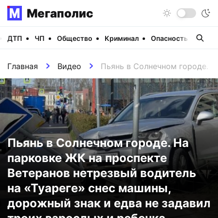
Мегаполис
ДТП
ЧП
Общество
Криминал
Опасность
Виде
Главная
Видео
Пьянь в Солнечном городе. Н
Пьянь в Солнечном городе. На
парковке ЖК на проспекте
Ветеранов нетрезвый водитель
на «Туареге» снес машины,
дорожный знак и едва не задавил