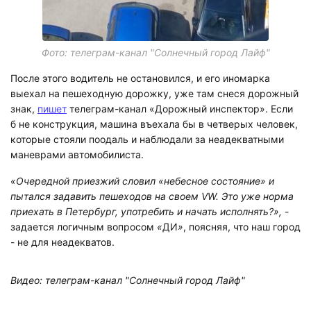
Фото: телеграм-канал "Солнечный город Лайф"
После этого водитель не остановился, и его иномарка
выехал на пешеходную дорожку, уже там снеся дорожный
знак,
пишет
телеграм-канал «Дорожный инспектор». Если
б не конструкция, машина въехала бы в четверых человек,
которые стояли поодаль и наблюдали за неадекватными
маневрами автомобилиста.
«Очередной приезжий словил «небесное состояние» и
пытался задавить пешеходов на своем VW. Это уже норма
приехать в Петербург, употребить и начать исполнять?»,
-
задается логичным вопросом
«
ДИ
»
, поясняя, что наш город
- не для неадекватов.
Видео: телеграм-канал "Солнечный город Лайф"