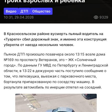
троих взрослых и ребенка
Видео
ДТП
Общество
10:31, 29.04.2026
9329
В Красносельском районе вусмерть пьяный водитель на
«Туареге» сбил дорожный знак, и именно эта конструкция
уберегла от наезда нескольких человек.
Пьяное ДТП произошло позавчера около 13:15 возле дома
№169 по проспекту Ветеранов, это – ЖК «Солнечный
город». По данным ГУ МВД по Петербургу и Ленинградской
области, в 13:22 в дежурную часть поступило сообщение о
том, что легковушка, выезжая с парковочного места,
бортанула припаркованную по соседству машину. В
результате автомобиль по инерции отлетел на соседний.