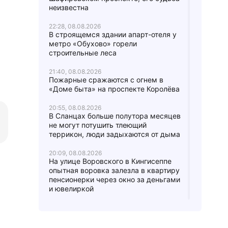
неизвестна
22:28, 08.08.2026
В строящемся здании апарт-отеля у
метро «Обухово» горели
строительные леса
21:40, 08.08.2026
Пожарные сражаются с огнем в
«Доме быта» на проспекте Королёва
20:55, 08.08.2026
В Сланцах больше полутора месяцев
не могут потушить тлеющий
террикон, люди задыхаются от дыма
20:09, 08.08.2026
На улице Воровского в Кингисеппе
опытная воровка залезла в квартиру
пенсионерки через окно за деньгами
и ювелиркой
18:53, 08.08.2026
Метро дало волю граффитистам: по
Московско-Петроградской линии с