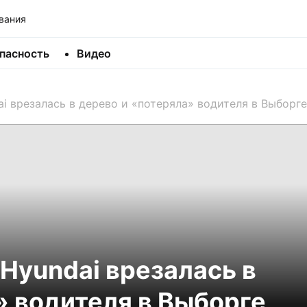
вания
пасность
Видео
i врезалась в дерево и «потеряла» водителя в Выборге
Hyundai врезалась в
» водителя в Выборге