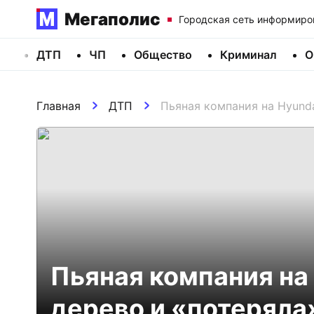
Мегаполис
Городская сеть информиро
ДТП
ЧП
Общество
Криминал
О
Главная
ДТП
Пьяная компания на Hyunda
Пьяная компания на 
дерево и «потеряла