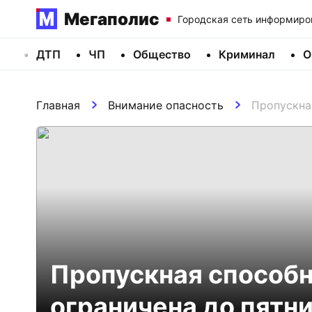
Мегаполис
Городская сеть информиро
ДТП
ЧП
Общество
Криминал
О
Главная
Внимание опасность
Пропускна
Пропускная способн
ограничена до пятн