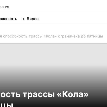
вания
пасность
Видео
я способность трассы «Кола» ограничена до пятницы
ость трассы «Кола»
ицы