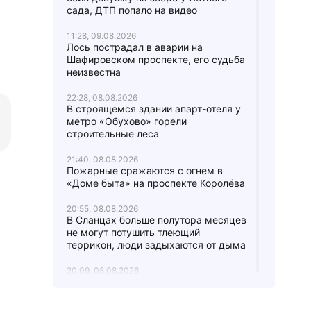
сада, ДТП попало на видео
11:28, 09.08.2026
Лось пострадал в аварии на
Шафировском проспекте, его судьба
неизвестна
22:28, 08.08.2026
В строящемся здании апарт-отеля у
метро «Обухово» горели
строительные леса
21:40, 08.08.2026
Пожарные сражаются с огнем в
«Доме быта» на проспекте Королёва
20:55, 08.08.2026
В Сланцах больше полутора месяцев
не могут потушить тлеющий
террикон, люди задыхаются от дыма
20:09, 08.08.2026
На улице Воровского в Кингисеппе
опытная воровка залезла в квартиру
пенсионерки через окно за деньгами