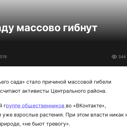
ду массово гибнут
2019
344
его сада» стало причиной массовой гибели
 считают активисты Центрального района.
й г
руппе общественников
во «ВКонтакте»,
 уже взрослые растения. При этом власти никак 
рироде, «не бьют тревогу».