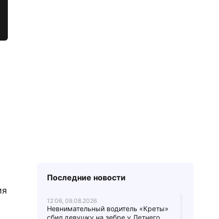
Последние новости
ия
12:06, 09.08.2026
Невнимательный водитель «Креты»
сбил девушку на зебре у Летнего