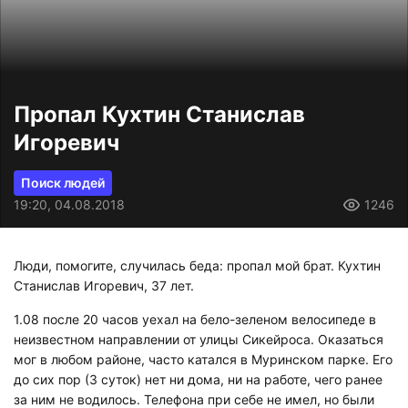
Пропал Кухтин Станислав
Игоревич
Поиск людей
19:20, 04.08.2018
1246
Люди, помогите, случилась беда: пропал мой брат. Кухтин
Станислав Игоревич, 37 лет.
1.08 после 20 часов уехал на бело-зеленом велосипеде в
неизвестном направлении от улицы Сикейроса. Оказаться
мог в любом районе, часто катался в Муринском парке. Его
до сих пор (3 суток) нет ни дома, ни на работе, чего ранее
за ним не водилось. Телефона при себе не имел, но были