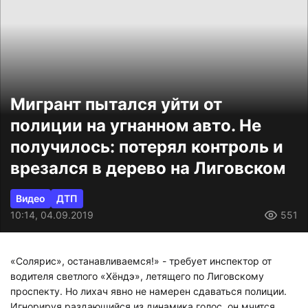
Мигрант пытался уйти от
полиции на угнанном авто. Не
получилось: потерял контроль и
врезался в дерево на Лиговском
Видео
ДТП
10:14, 04.09.2019
551
«Солярис», останавливаемся!» - требует инспектор от
водителя светлого «Хёндэ», летящего по Лиговскому
проспекту. Но лихач явно не намерен сдаваться полиции.
Игнорируя раздающийся из динамика голос, он мчится