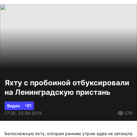
Яхту с пробоиной отбуксировали
на Ленинградскую пристань
Видео
ЧП
17:20, 03.09.2019
279
Белоснежную яхту, которая ранним утром едва не затонула