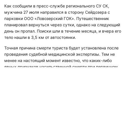
Как сообщили в пресс-службе регионального СУ СК,
мужчина 27 июля направился в сторону Сейдозера с
парковки ООО «Ловозерский ГОК». Путешественник
планировал вернуться через сутки, однако на следующий
день он пропал. Поиски шли в течение месяца, и вчера его
тело нашли в 3,5 км от автостоянки.
Точная причина смерти туриста будет установлена после
проведения судебной медицинской экспертизы. Тем не
менее на настоящий момент известно, что каких-либо
явных признаков насильственной смерти при первичном
осмотре выявлено не было.
«Интерфакс» добавляет, что рядом с погибшим находился
его верный пес. Также поблизости лежало снаряжение,
палатка и продукты питания, которыми мужчина,
вероятнее всего, так и не успел воспользоваться.
Читайте также:
у стадиона «Адмиралтеец»
в Санкт-
Петербурге нашли завернутое в ковер тело мужчины