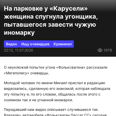
На парковке у «Карусели»
женщина спугнула угонщика,
пытавшегося завести чужую
иномарку
Видео
Ищу очевидцев
Криминал
22:12, 11.07.2020
1978
О неуклюжей попытке угона «Фольксвагена» рассказали
«Мегаполису» очевидцы.
Молодой человек по имени Михаил прислал в редакцию
видеозапись, сделанную его знакомой, которая наблюдала
эту попытку и, по его словам, общалась после этого с
хозяином так и не угнанной иномарки.
Передавший нам видео описывает случившееся так.
Владелец автомобиля «Фольксваген Пассат CC» сегодня