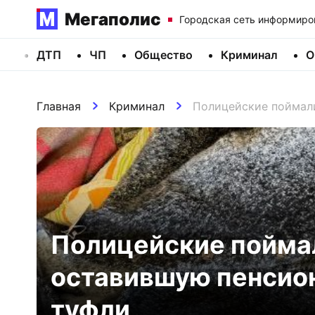
Мегаполис
Городская сеть информиро
ДТП
ЧП
Общество
Криминал
О
Главная
Криминал
Полицейские поймали
Полицейские пойма
оставившую пенсион
туфли