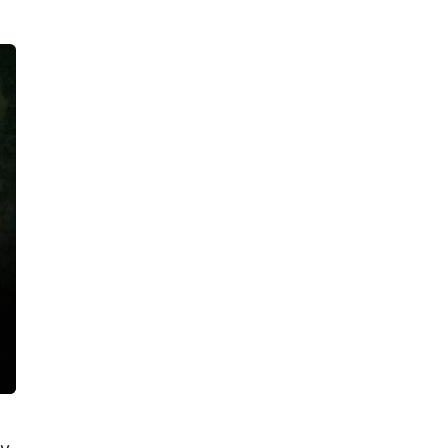
21:37, 06.08.2026
На трассе «Сортавала» спецслужбы
ликвидировали последствия крупной
аварии. Все было по-настоящему,
кроме самого ДТП
19:26, 06.08.2026
За прошлогоднее крушение
локомотива у станции Семрино
перед судом ответит начальник депо
18:47, 06.08.2026
Стрельба по банкам переполошила
жителей двора на улице Восстания.
Росгвардейцы увезли в полицию
четверых парней
17:24, 06.08.2026
В Петербурге нашли казино,
постоянно перемещавшееся с места
на место, и склад с полутора
сотнями игровых автоматов
16:49, 06.08.2026