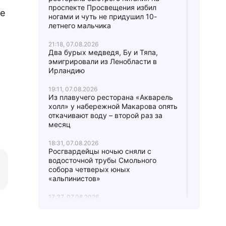
проспекте Просвещения избил
це
ногами и чуть не придушил 10-
летнего мальчика
21:18, 07.08.2026
Два бурых медведя, Бу и Тяпа,
эмигрировали из Ленобласти в
Ирландию
19:11, 07.08.2026
Из плавучего ресторана «Акварель
холл» у набережной Макарова опять
откачивают воду – второй раз за
месяц
18:31, 07.08.2026
Росгвардейцы ночью сняли с
водосточной трубы Смольного
собора четверых юных
«альпинистов»
17:37, 07.08.2026
В городе Мурино женщину
вытаскивали из-под грузовика:
водитель не заметил ее,