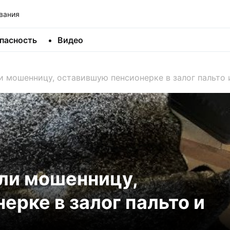
вания
пасность
Видео
 мошенницу, оставившую пенсионерке в залог пальто 
ли мошенницу,
ерке в залог пальто и