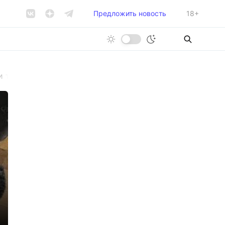
Предложить новость
18+
и туфли