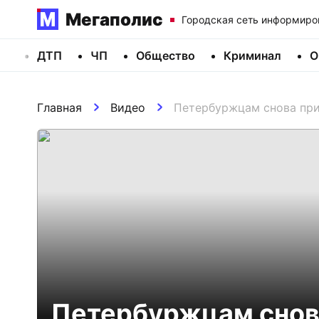
Мегаполис
Городская сеть информиро
ДТП
ЧП
Общество
Криминал
О
Главная
Видео
Петербуржцам снова пр
Петербуржцам снов