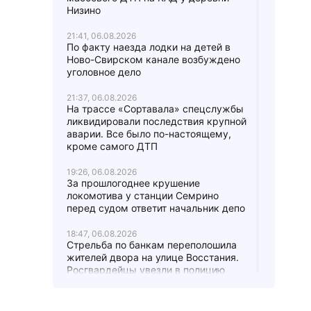
Низино
21:41, 06.08.2026
По факту наезда лодки на детей в
Ново-Свирском канале возбуждено
уголовное дело
21:37, 06.08.2026
На трассе «Сортавала» спецслужбы
ликвидировали последствия крупной
аварии. Все было по-настоящему,
кроме самого ДТП
19:26, 06.08.2026
За прошлогоднее крушение
локомотива у станции Семрино
перед судом ответит начальник депо
18:47, 06.08.2026
Стрельба по банкам переполошила
жителей двора на улице Восстания.
Росгвардейцы увезли в полицию
четверых парней
17:24, 06.08.2026