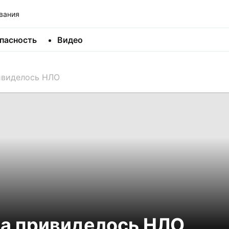
вания
пасность
Видео
ивиделось НЛО
а привиделось НЛО