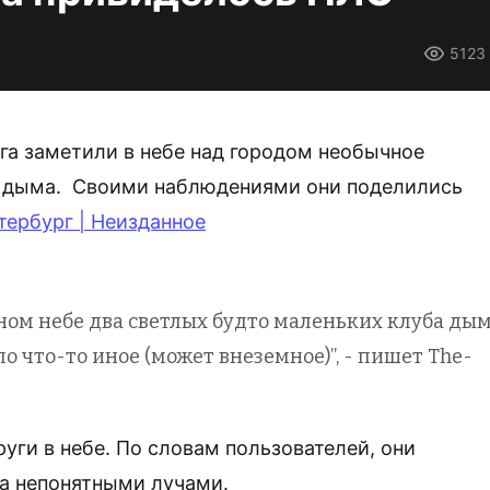
5123
рга заметили в небе над городом необычное
ы дыма. Своими наблюдениями они поделились
тербург | Неизданное
ном небе два светлых будто маленьких клуба дым
о что-то иное (может внеземное)”, -
пишет Th
e-
руги в небе. По словам пользователей, они
за непонятными лучами.