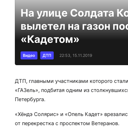
На улице Солдата К
вылетел на газон по
«Кадетом»
Видео
ДТП
22:53, 15.11.2019
ДТП, главными участниками которого стали
«ГАЗель», подбитая одним из столкнувшихс
Петербурга.
«Хёндэ Солярис» и «Опель Кадет» врезались
от перекрестка с проспектом Ветеранов.