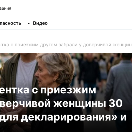
вания
пасность
Видео
нтка с приезжим другом забрали у доверчивой женщин
ентка с приезжим
оверчивой женщины 30
для декларирования» и