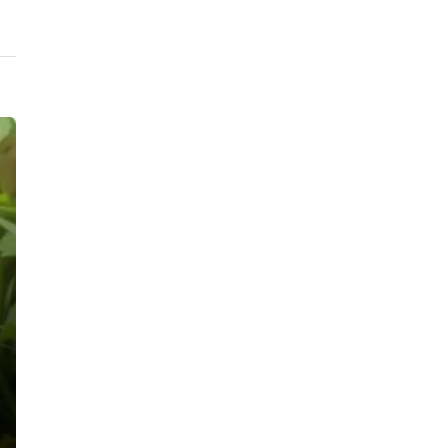
воинам локальных конфликтов в
Сосновом Бору остался без руки:
кисть «проверил на прочность»
местный уголовник
12:53, 08.08.2026
Кошачья голова посреди дороги
взбудоражила дачников Мшинской:
они считают, что в садоводствах
завелся маньяк, убивающий
животных
11:42, 08.08.2026
После разворота с дымком на
Суворовском проспекте водитель
«БМВ» стал пешеходом и может
получить уголовное дело
11:21, 08.08.2026
Автомобиль Росгвардии попал в ДТП
на проспекте Славы, второй
участник аварии замер на газоне
21:55, 07.08.2026
«Убью тебя, задушу!» Посетитель