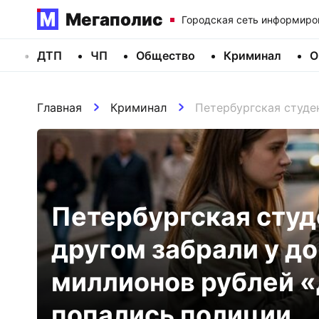
Мегаполис
Городская сеть информиро
ДТП
ЧП
Общество
Криминал
О
Главная
Криминал
Петербургская студе
Петербургская студ
другом забрали у д
миллионов рублей «
попались полиции