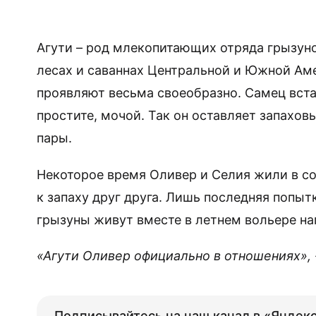
Агути – род млекопитающих отряда грызун
лесах и саваннах Центральной и Южной Ам
проявляют весьма своеобразно. Самец вста
простите, мочой. Так он оставляет запахов
пары.
Некоторое время Оливер и Селия жили в со
к запаху друг друга. Лишь последняя попыт
грызуны живут вместе в летнем вольере на
«Агути Оливер официально в отношениях»,
Подписывайтесь на наш канал в «Яндекс