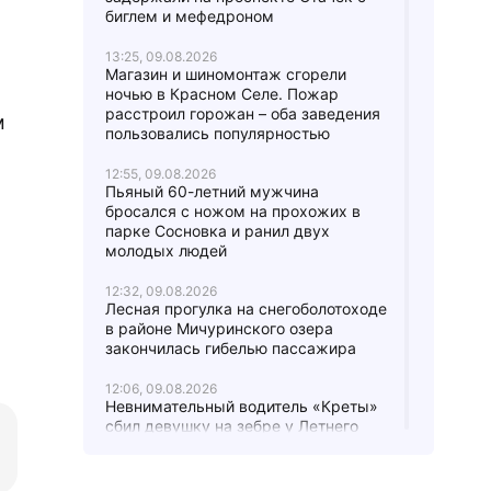
биглем и мефедроном
13:25, 09.08.2026
Магазин и шиномонтаж сгорели
ночью в Красном Селе. Пожар
расстроил горожан – оба заведения
м
пользовались популярностью
12:55, 09.08.2026
Пьяный 60-летний мужчина
бросался с ножом на прохожих в
парке Сосновка и ранил двух
молодых людей
12:32, 09.08.2026
Лесная прогулка на снегоболотоходе
в районе Мичуринского озера
закончилась гибелью пассажира
12:06, 09.08.2026
Невнимательный водитель «Креты»
сбил девушку на зебре у Летнего
сада, ДТП попало на видео
11:28, 09.08.2026