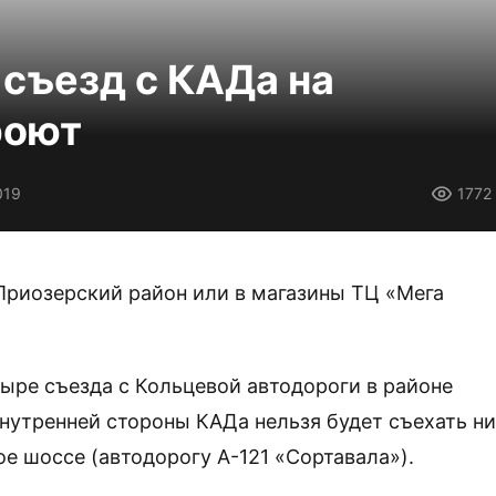
съезд с КАДа на
роют
019
1772
Приозерский район или в магазины ТЦ «Мега
четыре съезда с Кольцевой автодороги в районе
внутренней стороны КАДа нельзя будет съехать ни
ое шоссе (автодорогу А-121 «Сортавала»).