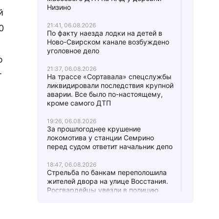
Низино
й
21:41, 06.08.2026
0
По факту наезда лодки на детей в
Ново-Свирском канале возбуждено
уголовное дело
ю
21:37, 06.08.2026
т
На трассе «Сортавала» спецслужбы
ликвидировали последствия крупной
аварии. Все было по-настоящему,
кроме самого ДТП
19:26, 06.08.2026
За прошлогоднее крушение
локомотива у станции Семрино
перед судом ответит начальник депо
18:47, 06.08.2026
Стрельба по банкам переполошила
жителей двора на улице Восстания.
Росгвардейцы увезли в полицию
четверых парней
17:24, 06.08.2026