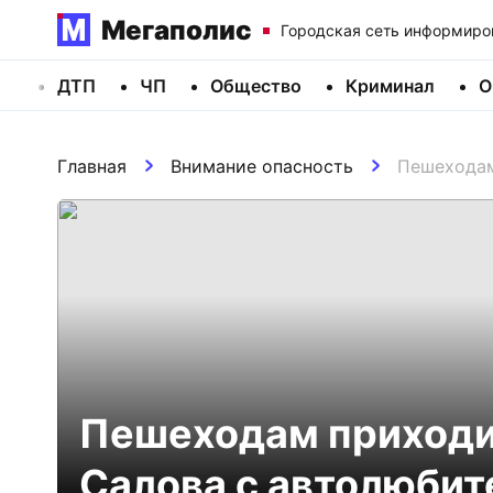
Мегаполис
Городская сеть информиро
ДТП
ЧП
Общество
Криминал
О
Главная
Внимание опасность
Пешеходам
Пешеходам приходит
Салова с автолюби