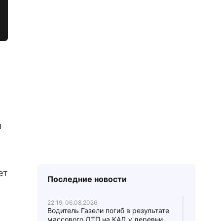
и
ет
Последние новости
22:19, 06.08.2026
Водитель Газели погиб в результате
массового ДТП на КАД у деревни