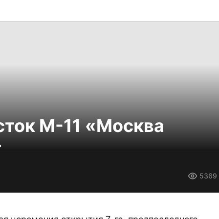
сток М-11 «Москва
т
5369