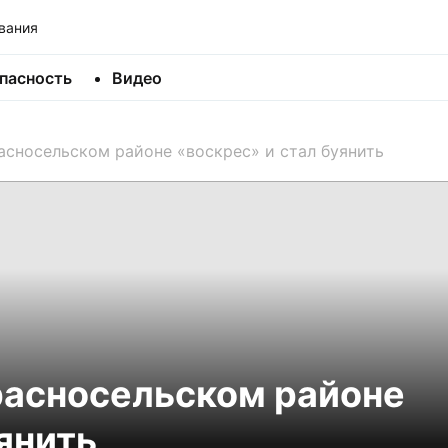
вания
пасность
Видео
асносельском районе «воскрес» и стал буянить
расносельском районе
янить