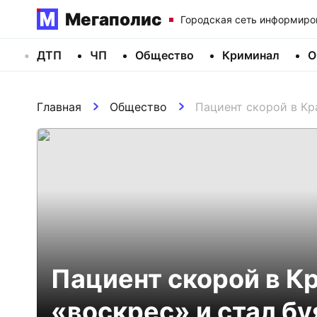
Мегаполис
Городская сеть информиро
ДТП
ЧП
Общество
Криминал
О
Главная
Общество
Пациент скорой в Кр
Пациент скорой в К
«воскрес» и стал бу