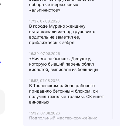
,
собора четверых юных
«альпинистов»
о
17:37, 07.08.2026
В городе Мурино женщину
вытаскивали из-под грузовика:
водитель не заметил ее,
приближаясь к зебре
16:39, 07.08.2026
«Ничего не боюсь». Девушку,
.
которую бывший парень облил
кислотой, выписали из больницы
15:52, 07.08.2026
В Тосненском районе рабочего
придавило бетонным блоком, он
получил тяжелые травмы. СК ищет
виновных
15:32, 07.08.2026
Подпольный мастер-оружейник
попал в поле зрения полиции, в его
арсенале нашли один боевой
пистолет, 900 патронов, порох и