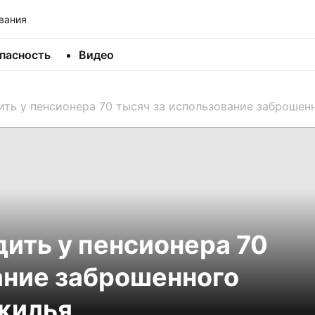
вания
пасность
Видео
ть у пенсионера 70 тысяч за использование заброшенн
ить у пенсионера 70
ание заброшенного
 жилья