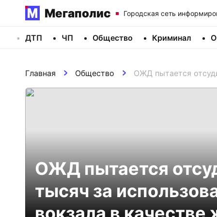
Мегаполис
Городская сеть информиро
ДТП
ЧП
Общество
Криминал
О
Главная
Общество
ОЖД пытается отсуди
ОЖД пытается отсуд
тысяч за использов
вокзала в качестве