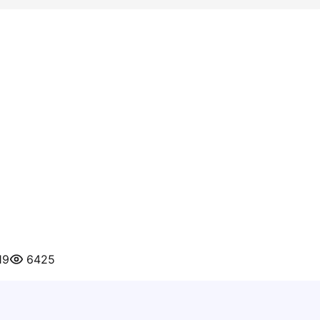
19
6425