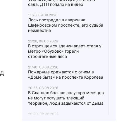
сада, ДТП попало на видео
11:28, 09.08.2026
Лось пострадал в аварии на
Шафировском проспекте, его судьба
неизвестна
22:28, 08.08.2026
В строящемся здании апарт-отеля у
метро «Обухово» горели
строительные леса
21:40, 08.08.2026
Пожарные сражаются с огнем в
ЖД
«Доме быта» на проспекте Королёва
20:55, 08.08.2026
В Сланцах больше полутора месяцев
не могут потушить тлеющий
террикон, люди задыхаются от дыма
20:09, 08.08.2026
На улице Воровского в Кингисеппе
опытная воровка залезла в квартиру
пенсионерки через окно за деньгами