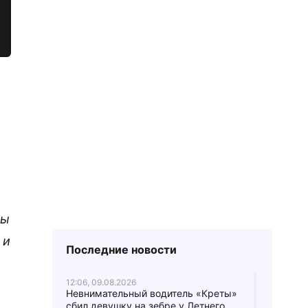
мы
 и
Последние новости
12:06, 09.08.2026
Невнимательный водитель «Креты»
сбил девушку на зебре у Летнего