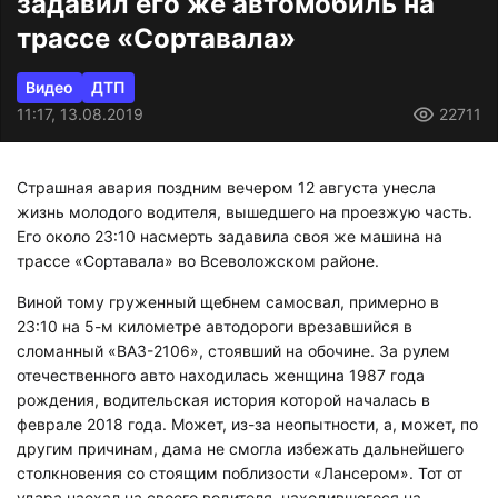
задавил его же автомобиль на
трассе «Сортавала»
Видео
ДТП
11:17, 13.08.2019
22711
Страшная авария поздним вечером 12 августа унесла
жизнь молодого водителя, вышедшего на проезжую часть.
Его около 23:10 насмерть задавила своя же машина на
трассе «Сортавала» во Всеволожском районе.
Виной тому груженный щебнем самосвал, примерно в
23:10 на 5-м километре автодороги врезавшийся в
сломанный «ВАЗ-2106», стоявший на обочине. За рулем
отечественного авто находилась женщина 1987 года
рождения, водительская история которой началась в
феврале 2018 года. Может, из-за неопытности, а, может, по
другим причинам, дама не смогла избежать дальнейшего
столкновения со стоящим поблизости «Лансером». Тот от
удара наехал на своего водителя, находившегося на