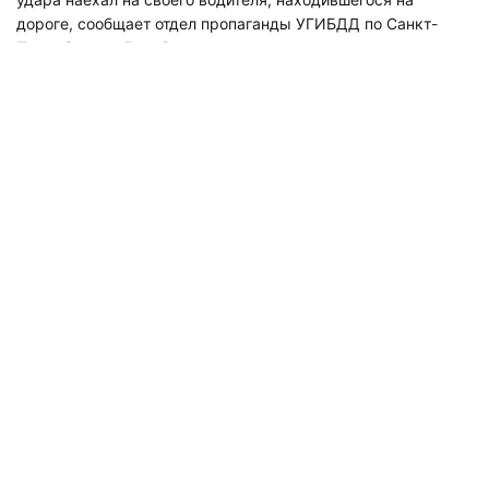
дороге, сообщает отдел пропаганды УГИБДД по Санкт-
Петербургу и Ленобласти.
25-летний парень скончался на месте. Водителя
«шестерки» госпитализировали, о ее состоянии пока
информации нет.
Правоохранители уже приступили к проведению проверки
и установлению всех обстоятельств случившегося. Пока
уточняется, что грузовиком управлял 42-летний мужчина,
его стаж идет с 1995 года.