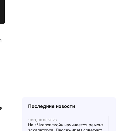
л
Последние новости
я
18:11, 08.08.2026
На «Чкаловской» начинается ремонт
эскалаторов. Пассажирам советуют