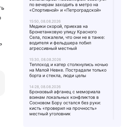
по вечерам заходить в метро на
ть
«Спортивной» и «Петроградской»
о
15:50, 08.08.2026
Медики скорой, приехав на
Бронетанковую улицу Красного
Села, пожалели, что они не в танке:
ь
водителя и фельдшера побил
агрессивный местный
15:30, 08.08.2026
Теплоход и катер столкнулись ночью
на Малой Невке. Пострадали только
борта и стекла, люди целы
14:28, 08.08.2026
Бронзовый афганец с мемориала
воинам локальных конфликтов в
Сосновом Бору остался без руки:
кисть «проверил на прочность»
местный уголовник
12:53, 08.08.2026
Кошачья голова посреди дороги
взбудоражила дачников Мшинской: в