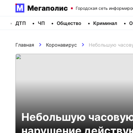
Мегаполис
Городская сеть информиро
ДТП
ЧП
Общество
Криминал
О
Главная
Коронавирус
Небольшую часову
Небольшую часовую 
нарушение действу