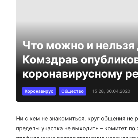
Что можно и нельзя 
Комздрав опублико
коронавирусному р
Коронавирус
Общество
15:28, 30.04.2020
Ни с кем не знакомиться, круг общения не 
пределы участка не выходить – комитет п