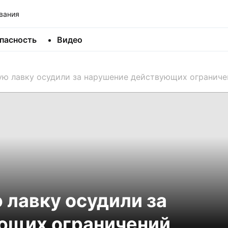
вания
пасность
Видео
ю лавку осудили за нарушение действующих ограниче
лавку осудили за
ющих ограничений