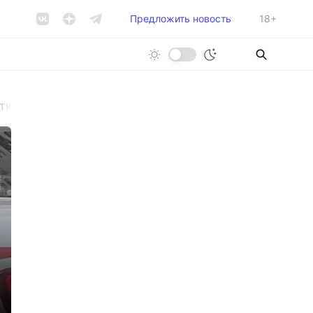
Предложить новость
18+
тков, сбежавших из детдома