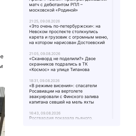
матч с дебютантом РПЛ –
московской «Родиной»
21:25, 09.08.2026
«Это очень по-петербуржски»: на
Невском проспекте столкнулись
карета и грузовик с огромным меню,
на котором нарисован Достоевский
21:05, 09.08.2026
ее
«Сканворд не поделили?» Двое
охранников подрались в ТК
ам
«Космос» на улице Типанова
18:31, 09.08.2026
«В режиме висения»: спасатели
Росавиации на вертолете
эвакуировали с Финского залива
капитана севшей на мель яхты
16:43, 09.08.2026
Росгвардия показала пьяного,
бросавшегося на людей в Сосновке,
и молодых людей с порезанной
рукой и футболкой