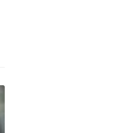
11:21, 08.08.2026
Автомобиль Росгвардии попал в ДТП
на проспекте Славы, второй
участник аварии замер на газоне
21:55, 07.08.2026
«Убью тебя, задушу!» Посетитель
ресторана быстрого питания на
проспекте Просвещения избил
ногами и чуть не придушил 10-
летнего мальчика
21:18, 07.08.2026
Два бурых медведя, Бу и Тяпа,
эмигрировали из Ленобласти в
Ирландию
19:11, 07.08.2026
Из плавучего ресторана «Акварель
холл» у набережной Макарова опять
откачивают воду – второй раз за
месяц
18:31, 07.08.2026
Росгвардейцы ночью сняли с