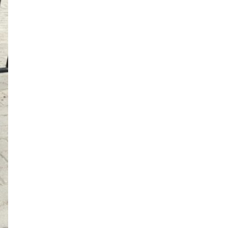
16:20, 09.08.2026
Водолазы нашли в Финском заливе
мощную старинную авиабомбу
13:51, 09.08.2026
Приезжего из Центральной Азии
задержали на проспекте Стачек с
биглем и мефедроном
13:25, 09.08.2026
Магазин и шиномонтаж сгорели
ночью в Красном Селе. Пожар
расстроил горожан – оба заведения
пользовались популярностью
12:55, 09.08.2026
Пьяный 60-летний мужчина
бросался с ножом на прохожих в
парке Сосновка и ранил двух
молодых людей
12:32, 09.08.2026
Лесная прогулка на снегоболотоходе
в районе Мичуринского озера