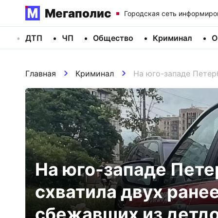
Мегаполис
Городская сеть информиро
ДТП
ЧП
Общество
Криминал
О
Главная
Криминал
На юго-западе Петер
На юго-западе Пете
схватила двух ране
сбежавших из детд