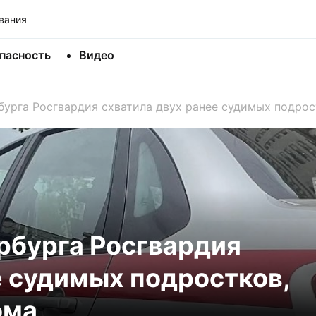
вания
пасность
Видео
бурга Росгвардия схватила двух ранее судимых подрос
рбурга Росгвардия
е судимых подростков,
ома