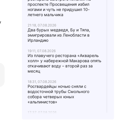
проспекте Просвещения избил
ногами и чуть не придушил 10-
летнего мальчика
у
21:18, 07.08.2026
Два бурых медведя, Бу и Тяпа,
эмигрировали из Ленобласти в
Ирландию
19:11, 07.08.2026
Из плавучего ресторана «Акварель
холл» у набережной Макарова опять
откачивают воду – второй раз за
месяц
18:31, 07.08.2026
Росгвардейцы ночью сняли с
водосточной трубы Смольного
собора четверых юных
«альпинистов»
17:37, 07.08.2026
В городе Мурино женщину
вытаскивали из-под грузовика:
водитель не заметил ее,