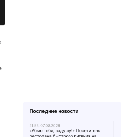
о
е
Последние новости
21:55, 07.08.2026
«Убью тебя, задушу!» Посетитель
ресторана быстрого питания на