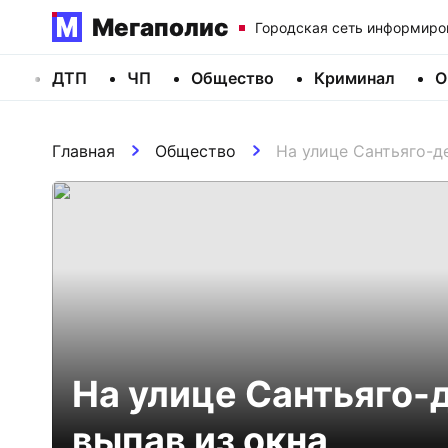
Мегаполис
Городская сеть информиро
ДТП
ЧП
Общество
Криминал
О
Главная
Общество
На улице Сантьяго-д
На улице Сантьяго-
выпав из окна