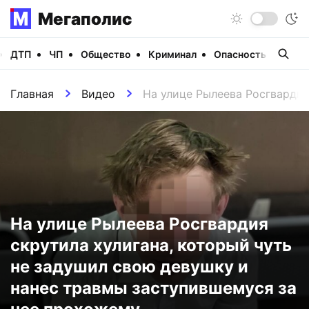
Мегаполис
ДТП
ЧП
Общество
Криминал
Опасность
Виде
Главная
Видео
На улице Рылеева Росгвардия
На улице Рылеева Росгвардия
скрутила хулигана, который чуть
не задушил свою девушку и
нанес травмы заступившемуся за