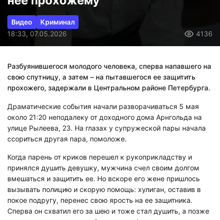
нее прохожему
Видео
Криминал
18:33, 07.05.2026
4136
Разбуянившегося молодого человека, сперва напавшего на
свою спутницу, а затем – на пытавшегося ее защитить
прохожего, задержали в Центральном районе Петербурга.
Драматические события начали разворачиваться 5 мая
около 21:20 неподалеку от доходного дома Арнгольда на
улице Рылеева, 23. На глазах у супружеской пары начала
ссориться другая пара, помоложе.
Когда парень от криков перешел к рукоприкладству и
принялся душить девушку, мужчина счел своим долгом
вмешаться и защитить ее. Но вскоре его жене пришлось
вызывать полицию и скорую помощь: хулиган, оставив в
покое подругу, перенес свою ярость на ее защитника.
Сперва он схватил его за шею и тоже стал душить, а позже