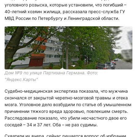
уголовного розыска, которые установили, что погибший –
40-летний хозяин жилища, рассказала пресс-служба ГУ
МВД России по Петербургу и Ленинградской области.
Дом №9 по улице Партизана Германа. Фото:
"Яндекс.Карты"
Судебно-медицинская экспертиза показала, что мужчина
скончался от закрытой черепно-мозговой травмы и отека
мозга. Уголовное дело возбудили по статье об умышленном
причинении тяжкого вреда здоровью, повлекшем смерть.
Расследование показало, что убили несчастного двое его
соседей – 34 и 37 лет. Оба – не раз судимы.
Схватили их вчера, сейчас решается вопрос об избрании