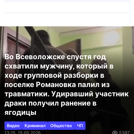
Во Всеволожске спустя год
схватили мужчину, который в
ходе групповой разборки в
поселке Романовка палил из
травматики. Удиравший участник
драки получил ранение в
ягодицы
Видео
Криминал
Общество
ЧП
13:25, 15.05.2026
5397