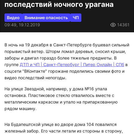
последствий ночного урагана
Видео
Внимание опасность
ЧП
09:49, 19.12.2019
14361
В ночь на 19 декабря в Санкт-Петербурге бушевал сильный
порывистый ветер. Шторм ломал деревья, сносил крыши,
заборы и двигал гораздо более тяжелые предметы. В
группе
ДТП и ЧП | Санкт-Петербург | Питер Онлайн | СПб
в
соцсети "ВКонтакте" горожане поделились своими фото и
видео последствий непогоды.
На улице Звездной, например, у дома №16 упала
остановка. Пластиковое стекло отвалилось вместе с
металлическим каркасом и упало на припаркованную
рядом машину.
На Будапештской улице во дворе дома 104 повалился
железный забор. Его части летали из стороны в сторону,