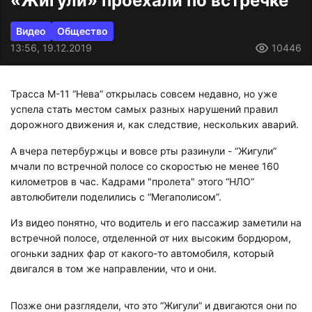
«Жигули» проехали по встречке
Видео
Общество
13:56, 19.12.2019
10446
Трасса М-11 “Нева” открылась совсем недавно, но уже
успела стать местом самых разных нарушений правил
дорожного движения и, как следствие, нескольких аварий.
А вчера петербуржцы и вовсе рты разинули - “Жигули”
мчали по встречной полосе со скоростью не менее 160
километров в час. Кадрами "пролета" этого “НЛО”
автолюбители поделились с “Мегаполисом”.
Из видео понятно, что водитель и его пассажир заметили на
встречной полосе, отделенной от них высоким бордюром,
огоньки задних фар от какого-то автомобиля, который
двигался в том же направлении, что и они.
Позже они разглядели, что это “Жигули” и двигаются они по