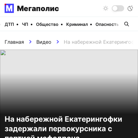
Мегаполис
ДТП
ЧП
Общество
Криминал
Опасность
Виде
Главная
Видео
На набережной Екатерингофк
На набережной Екатерингофки
задержали первокурсника с