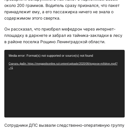
около 200 граммов. Водитель сразу признался, что пакет
принадлежит ему, а его пассажирка ничего не знала о
содержимом этого свертка.
Он рассказал, что приобрел мефедрон через интернет-
площадку в даркнете и забрал из тайника-закладки в лесу
в районе поселка Рощино Ленинградской области.
Видеоплеер
Media error: Format(s) not supported or source(s) not found
Скачать файл: https://megapolisonline.ru/content/uploads/2020/06/itogovoe-mifidron.mp4?
_=1
Сотрудники ДПС вызвали следственно-оперативную группу