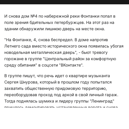
И снова дом №4 по набережной реки Фонтанки попал в
поле зрения бдительных петербуржцев. На этот раз на
здании обнаружили лишнюю дверь на месте окна.
"На Фонтанке, 4, снова беспредел. В доме напротив
Летнего сада вместо исторического окна появилась убогая
новодельная металлическая дверь", - бьют тревогу
горожане в группе "Центральный район за комфортную
среду обитания" в соцсети "ВКонтакте".
В группе пишут, что речь идет о квартире музыканта
Сергея Шнурова, который в прошлом году попытался
захватить общественную придомовую территорию,
переоборудовав проход под аркой в свой личный гараж.
Тогда поднялась шумиха и лидеру группы "Ленинград"
пришлось демонтировать установленные ворота и снова
сделать арку проходной. Однако оказалось, это соседний
проход и другая квартира.