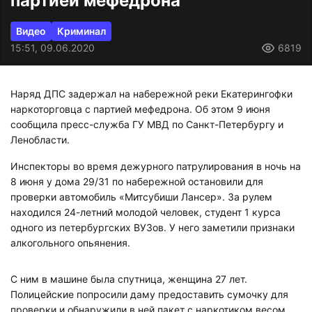
партией мефедрона
Видео
Криминал
15:51, 09.06.2020
6819
Наряд ДПС задержал на набережной реки Екатерингофки
наркоторговца с партией мефедрона. Об этом 9 июня
сообщила пресс-служба ГУ МВД по Санкт-Петербургу и
Ленобласти.
Инспекторы во время дежурного патрулирования в ночь на
8 июня у дома 29/31 по набережной остановили для
проверки автомобиль «Митсубиши Лансер». За рулем
находился 24-летний молодой человек, студент 1 курса
одного из петербургских ВУЗов. У него заметили признаки
алкогольного опьянения.
С ним в машине была спутница, женщина 27 лет.
Полицейские попросили даму предоставить сумочку для
проверки и обнаружили в ней пакет с наркотиком весом