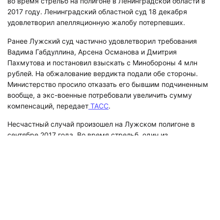
во время стрельб на полигоне в Ленинградской области в
2017 году. Ленинградский областной суд 18 декабря
удовлетворил апелляционную жалобу потерпевших.
Ранее Лужский суд частично удовлетворил требования
Вадима Габдуллина, Арсена Османова и Дмитрия
Пахмутова и постановил взыскать с Минобороны 4 млн
рублей. На обжалование вердикта подали обе стороны.
Министерство просило отказать его бывшим подчиненным
вообще, а экс-военные потребовали увеличить сумму
компенсаций, передает
ТАСС
.
Несчастный случай произошел на Лужском полигоне в
сентябре 2017 года. Во время стрельб, один из
выпущенных из танка снарядов отклонился от заданной
траектории и взорвался в непосредственной близости от
укрытия, в котором находились шесть военнослужащих
группы инженерного обеспечения. Один человек погиб на
месте, остальные получили минно-взрывные ранения
различной степени тяжести.