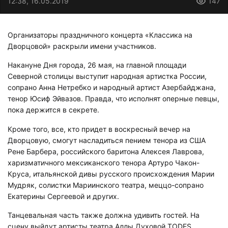
12:38, 16.05.2019
147
Организаторы праздничного концерта «Классика на
Дворцовой» раскрыли имени участников.
Накануне Дня города, 26 мая, на главной площади
Северной столицы выступит народная артистка России,
сопрано Анна Нетребко и народный артист Азербайджана,
тенор Юсиф Эйвазов. Правда, что исполнят оперные певцы,
пока держится в секрете.
Кроме того, все, кто придет в воскресный вечер на
Дворцовую, смогут насладиться пением тенора из США
Рене Барбера, российского баритона Алексея Лаврова,
харизматичного мексиканского тенора Артуро Чакон-
Круса, итальянской дивы русского происхождения Марии
Мудряк, солистки Мариинского театра, меццо-сопрано
Екатерины Сергеевой и других.
Танцевальная часть также должна удивить гостей. На
сцену выйдут артисты театра Аллы Духовой TODES,