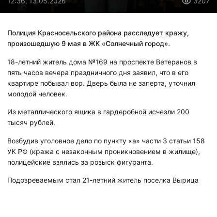
12:36, 13.05.2026
3207
Полиция Красносельского района расследует кражу,
произошедшую 9 мая в ЖК «Солнечный город».
18-летний житель дома №169 на проспекте Ветеранов в
пять часов вечера праздничного дня заявил, что в его
квартире побывал вор. Дверь была не заперта, уточнил
молодой человек.
Из металлического ящика в гардеробной исчезли 200
тысяч рублей.
Возбудив уголовное дело по пункту «а» части 3 статьи 158
УК РФ (кража с незаконным проникновением в жилище),
полицейские взялись за розыск фигуранта.
Подозреваемым стал 21-летний житель поселка Вырица
Гатчинского округа Ленобласти. Парня задержали, изъяв у
него часть похищенного – 15 тысяч рублей, сообщила
пресс-служба ГУ МВД по Петербургу и Ленобласти.