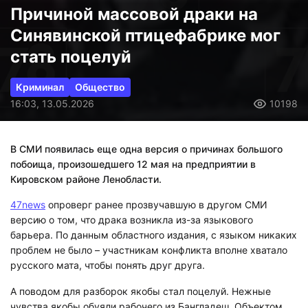
Причиной массовой драки на
Синявинской птицефабрике мог
стать поцелуй
Криминал
Общество
16:03, 13.05.2026
10198
В СМИ появилась еще одна версия о причинах большого
побоища, произошедшего 12 мая на предприятии в
Кировском районе Ленобласти.
47news
опроверг ранее прозвучавшую в другом СМИ
версию о том, что драка возникла из-за языкового
барьера. По данным областного издания, с языком никаких
проблем не было – участникам конфликта вполне хватало
русского мата, чтобы понять друг друга.
А поводом для разборок якобы стал поцелуй. Нежные
чувства якобы обуяли рабочего из Бангладеш. Объектом