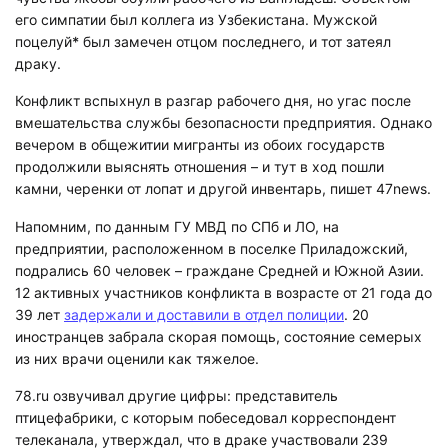
его симпатии был коллега из Узбекистана. Мужской
поцелуй
*
был замечен отцом последнего, и тот затеял
драку.
Конфликт вспыхнул в разгар рабочего дня, но угас после
вмешательства службы безопасности предприятия. Однако
вечером в общежитии мигранты из обоих государств
продолжили выяснять отношения – и тут в ход пошли
камни, черенки от лопат и другой инвентарь, пишет 47news.
Напомним, по данным ГУ МВД по СПб и ЛО, на
предприятии, расположенном в поселке Приладожский,
подрались 60 человек – граждане Средней и Южной Азии.
12 активных участников конфликта в возрасте от 21 года до
39 лет
задержали и доставили в отдел полиции
. 20
иностранцев забрала скорая помощь, состояние семерых
из них врачи оценили как тяжелое.
78.ru озвучивал другие цифры: представитель
птицефабрики, с которым побеседовал корреспондент
телеканала, утверждал, что в драке участвовали 239