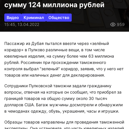
сумму 124 миллиона рублей
Видео
Криминал
Общество
15:45, 13.04.2022
959
Пассажир из Дубая пытался ввезти через «зелёный
коридор» в Пулково различные вещи, в том числе
ювелирные изделия, на сумму более чем 63 миллиона
рублей. Россиянин при прохождении таможенного
контроля выбрал "зеленый" коридор, заявив, что у него нет
товаров или наличных денег для декларирования.
Сотрудники Пулковской таможни задали гражданину
вопросы, отвечая на которые он сообщил, что приобрел за
границей товаров на общую сумму около 30 тысяч
долларов США. Багаж мужчины досмотрели и обнаружили
в чемоданах одежду, обувь, украшения, часы и игрушки.
Образцы товаров направлены для проведения таможенной
экспертизы. Она установила, что часть ювелирных изделий