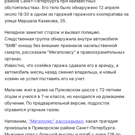
районе Санкт-Петербурга при неизвестных
обстоятельствах. Его тело было обнаружено 12 апреля
около 18:30 в одном из гаражей гаражного кооператива на
улице Маршала Казакова, 35.
Неладное заметил сторож и вызвал полицию.
Следственная группа обнаружила внутри автомобиля
"БМВ" юношу без внешних признаков насильственной
смерти, рассказали "Мегаполису" в правоохранительных
органах.
Известно, что хозяйка гаража сдавала его в аренду, а
автомобиль месяц назад сменил владельца, и новый
хозяин не успел поставить его на учет.
Мальчик жил в доме на Пулковском шоссе с 72-летним
отцом и учился в 7-м классе, но находился на домашнем
обучении. По предварительной версии, подросток
отравился угарным газом.
Напомним,
"Мегаполис" рассказывал
, какая трагедия
произошла в Приморском районе Санкт-Петербурга.
Мужчина упал с большой высоты и погиб у дома 128 по