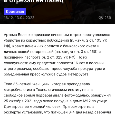
и отрезал ей палец
Криминал
16:12, 13.04.2022
259
Артема Беленко признали виновным в трех преступлениях:
убийстве из корыстных побуждений (п. «з» ч. 2 ст. 105 УК
РФ), краже денежных средств с банковского счета и
личных вещей потерпевшей (пп. «в», «г» ч. 3 ст. 158) и
похищении паспорта (ч. 2 ст. 325 УК РФ). По их
совокупности ему предстоит провести 16 лет в колонии
строго режима, сообщают пресс-служба прокуратуры и
объединенная пресс-служба судов Петербурга.
Тело 35-летней женщины, которая преподавала
микробиологию в Технологическом институте, а в
свободное время подрабатывала фотомоделью, обнаружил
25 октября 2021 года около полудня в доме №12 по улице
Димитрова ее молодой человек. При осмотре тела
эксперты установили, что погибшей 3-4 дня назад свернули