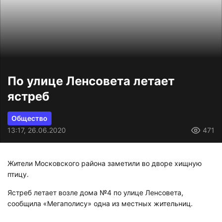
По улице Ленсовета летает
ястреб
Общество
13:17, 26.06.2020
471
Жители Московского района заметили во дворе хищную
птицу.
Ястреб летает возле дома №4 по улице Ленсовета,
сообщила «Мегаполису» одна из местных жительниц.