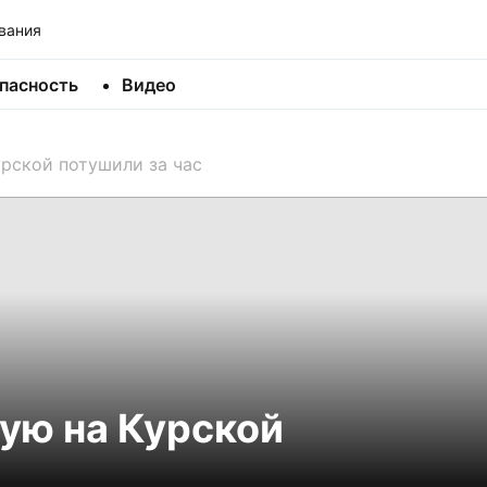
вания
пасность
Видео
рской потушили за час
ую на Курской