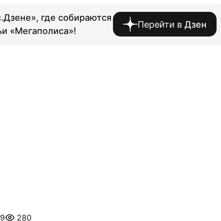
.Дзене», где собираются
Перейти в
Дзен
ьи «Мегаполиса»!
19
280