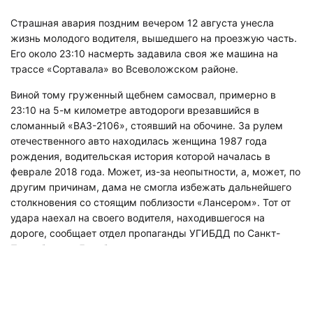
Страшная авария поздним вечером 12 августа унесла
жизнь молодого водителя, вышедшего на проезжую часть.
Его около 23:10 насмерть задавила своя же машина на
трассе «Сортавала» во Всеволожском районе.
Виной тому груженный щебнем самосвал, примерно в
23:10 на 5-м километре автодороги врезавшийся в
сломанный «ВАЗ-2106», стоявший на обочине. За рулем
отечественного авто находилась женщина 1987 года
рождения, водительская история которой началась в
феврале 2018 года. Может, из-за неопытности, а, может, по
другим причинам, дама не смогла избежать дальнейшего
столкновения со стоящим поблизости «Лансером». Тот от
удара наехал на своего водителя, находившегося на
дороге, сообщает отдел пропаганды УГИБДД по Санкт-
Петербургу и Ленобласти.
25-летний парень скончался на месте. Водителя
«шестерки» госпитализировали, о ее состоянии пока