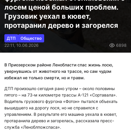
лосем ценой больших проблем.
Грузовик уехал в кювет,
протаранил дерево и загорелся
ДТП
Общество
22:11, 10.06.2026
6898
В Приозерском районе Ленобласти спас жизнь лосю,
увернувшись от животного на трассе, но сам чудом
избежал не только смерти, но и травм.
ДТП произошло сегодня рано утром – около половины
пятого – на 73-м километре трассы А-121 «Сортавала».
Водитель грузового фургона «Фотон» пытался объехать
вышедшего на дорогу лося, но не справился с
управлением. В результате его машина уехала в кювет,
протаранила дерево и загорелась, рассказала пресс-
служба «Леноблпожспаса».