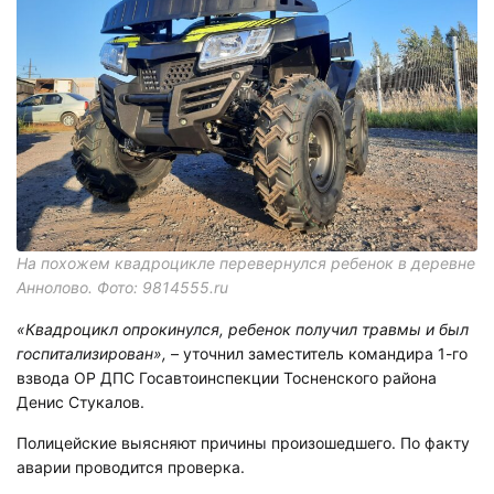
На похожем квадроцикле перевернулся
ребенок в деревне
Аннолово. Фото: 9814555.ru
«Квадроцикл опрокинулся, ребенок получил травмы и был
госпитализирован»,
– уточнил заместитель командира 1-го
взвода ОР ДПС Госавтоинспекции Тосненского района
Денис Стукалов.
Полицейские выясняют причины произошедшего. По факту
аварии проводится проверка.