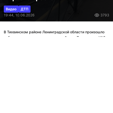
Видео
ДТП
19:44, 10.06.2026
3793
В Тихвинском районе Ленинградской области произошло
лобовое столкновение грузового «Форда Транзита» и УАЗ
«Профи», потом в них въехал еще «Фольксваген»,
пострадал один человек.
ДТП произошло сегодня днем на трассе А-114 «Вологда –
Новая Ладога» у деревни Усть-Шомушка. Как рассказала
пресс-служба ГУ МЧС России по Ленинградской области,
сначала лоб в лоб «встретились» грузовой «Форд» и УАЗ
«Профи», после чего к ним «присоединился» легковой
«Фольксваген».
Видео: ГУ МЧС России по ЛО