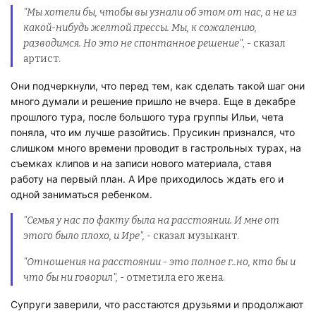
"Мы хотели бы, чтобы вы узнали об этом от нас, а не из
какой-нибудь желтой прессы. Мы, к сожалению,
разводимся. Но это не спонтанное решение"
, - сказал
артист.
Они подчеркнули, что перед тем, как сделать такой шаг они
много думали и решение пришло не вчера. Еще в декабре
прошлого тура, после большого тура группы Ильи, чета
поняла, что им лучше разойтись. Прусикин признался, что
слишком много времени проводит в гастрольных турах, на
съемках клипов и на записи нового материала, ставя
работу на первый план. А Ире приходилось ждать его и
одной заниматься ребенком.
"Семья у нас по факту была на расстоянии. И мне от
этого было плохо, и Ире", -
сказал музыкант.
"Отношения на расстоянии - это полное г..но, кто бы и
что бы ни говорил",
- отметила его жена.
Супруги заверили, что расстаются друзьями и продолжают