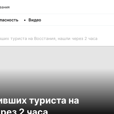
вания
пасность
Видео
вших туриста на Восстания, нашли через 2 часа
ивших туриста на
рез 2 часа