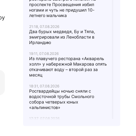
проспекте Просвещения избил
ногами и чуть не придушил 10-
летнего мальчика
ру
21:18, 07.08.2026
Два бурых медведя, Бу и Тяпа,
эмигрировали из Ленобласти в
Ирландию
19:11, 07.08.2026
Из плавучего ресторана «Акварель
холл» у набережной Макарова опять
откачивают воду – второй раз за
месяц
18:31, 07.08.2026
Росгвардейцы ночью сняли с
водосточной трубы Смольного
собора четверых юных
«альпинистов»
17:37, 07.08.2026
В городе Мурино женщину
вытаскивали из-под грузовика:
водитель не заметил ее,