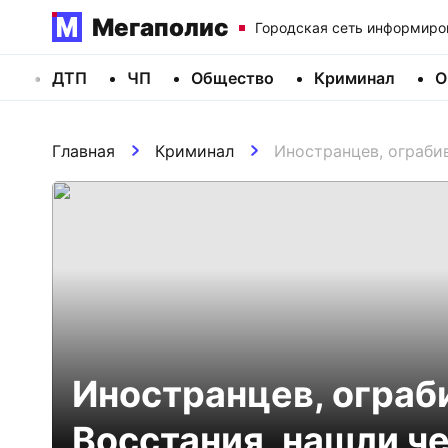
Мегаполис
Городская сеть информиро
ДТП
ЧП
Общество
Криминал
О
Главная
Криминал
Иностранцев, ограби
Иностранцев, ограб
Восстания, нашли че