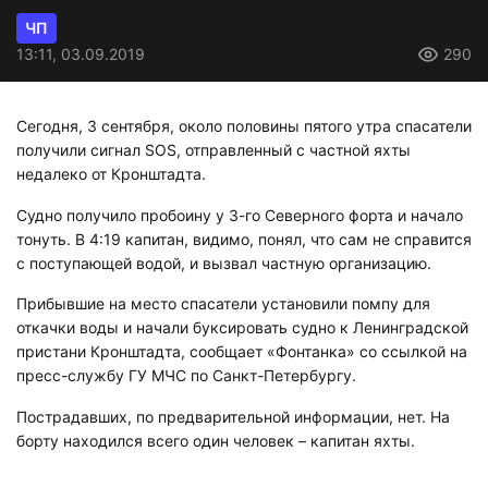
ЧП
13:11, 03.09.2019
290
Сегодня, 3 сентября, около половины пятого утра спасатели
получили сигнал SOS, отправленный с частной яхты
недалеко от Кронштадта.
Судно получило пробоину у 3-го Северного форта и начало
тонуть. В 4:19 капитан, видимо, понял, что сам не справится
с поступающей водой, и вызвал частную организацию.
Прибывшие на место спасатели установили помпу для
откачки воды и начали буксировать судно к Ленинградской
пристани Кронштадта, сообщает «Фонтанка» со ссылкой на
пресс-службу ГУ МЧС по Санкт-Петербургу.
Пострадавших, по предварительной информации, нет. На
борту находился всего один человек – капитан яхты.
Читайте также: СК показал видео с
горевшего теплохода