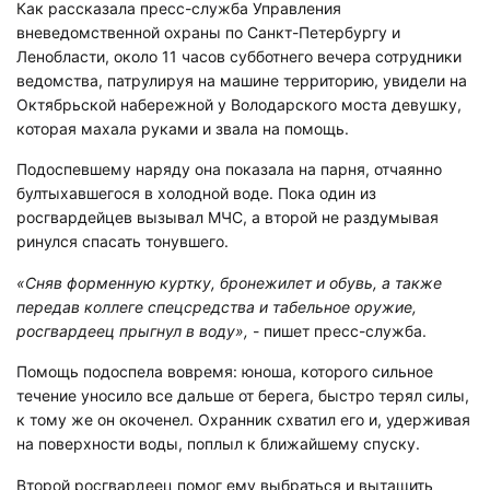
Как рассказала пресс-служба Управления
вневедомственной охраны по Санкт-Петербургу и
Ленобласти, около 11 часов субботнего вечера сотрудники
ведомства, патрулируя на машине территорию, увидели на
Октябрьской набережной у Володарского моста девушку,
которая махала руками и звала на помощь.
Подоспевшему наряду она показала на парня, отчаянно
бултыхавшегося в холодной воде. Пока один из
росгвардейцев вызывал МЧС, а второй не раздумывая
ринулся спасать тонувшего.
«Сняв форменную куртку, бронежилет и обувь, а также
передав коллеге спецсредства и табельное оружие,
росгвардеец прыгнул в воду»,
- пишет пресс-служба.
Помощь подоспела вовремя: юноша, которого сильное
течение уносило все дальше от берега, быстро терял силы,
к тому же он окоченел. Охранник схватил его и, удерживая
на поверхности воды, поплыл к ближайшему спуску.
Второй росгвардеец помог ему выбраться и вытащить