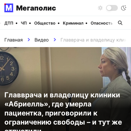
Мегаполис
ДТП
ЧП
Общество
Криминал
Опасность
Виде
Главная
Видео
Главврача и владелицу клини
Главврача и владелицу клиники
«Абриелль», где умерла
пациентка, приговорили к
ограничению свободы – и тут же