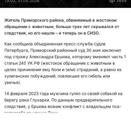
13:02, 31.05.2026
3849
Житель Приморского района, обвиняемый в жестоком
обращении с животным, больше трех лет скрывался от
следствия, но его нашли – и теперь он в СИЗО.
Как сообщила объединенная пресс-служба судов
Петербурга, Приморский районный суд 30 мая заключил
под стражу Александра Ершова, которому вменяют часть 1
статьи 245 УК РФ (жестокое обращение с животным в
целях причинения ему боли и (или) страданий, а равно из
хулиганских побуждений, повлекшее его гибель или
увечье).
14 февраля 2023 года мужчина гулял со своей собакой на
берегу реки Глухарки. По данным предварительного
следствия, у Ершова возник конфликт с владельцем пса-
волкособа по кличке Лаки.
«Когда собака потерпевшего начала рычать, он сделал
замечание мужчине, который в ответ сказал, что пырнет